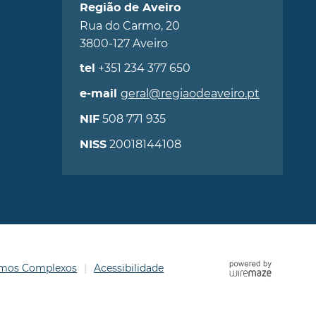
Região de Aveiro
Rua do Carmo, 20
3800-127 Aveiro
+351 234 377 650
tel
geral@regiaodeaveiro.pt
e-mail
508 771 935
NIF
20018144108
NISS
ermos Complexos
Acessibilidade