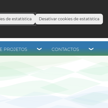
select language
▼
os
es de estatística
Desativar cookies de estatística
E PROJETOS
CONTACTOS