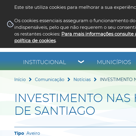
Este site utiliza cookies para melhorar a sua experiênc
Os cookies essenciais asseguram o funcionamento do 
indispensáveis, pelo que não requerem o seu consent
os restantes cookies:
Para mais informações consulte 
política de cookies
.
INSTITUCIONAL
MUNICÍPIOS
Início
Comunicação
Notícias
INVESTIMENTO 
INVESTIMENTO NAS 
DE SANTIAGO
Aveiro