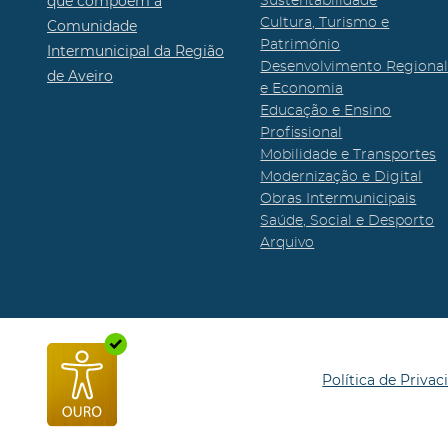
que compõem a
Sustentabilidade
Cultura, Turismo e
Comunidade
Património
Intermunicipal da Região
Desenvolvimento Regiona
de Aveiro
e Economia
Educação e Ensino
Profissional
Mobilidade e Transportes
Modernização e Digital
Obras Intermunicipais
Saúde, Social e Desporto
Arquivo
Política de Privac