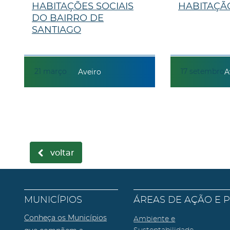
HABITAÇÕES SOCIAIS
HABITAÇÃ
DO BAIRRO DE
SANTIAGO
21
março
17
setembro
Aveiro
A
voltar
MUNICÍPIOS
ÁREAS DE AÇÃO E 
Conheça os Municípios
Ambiente e