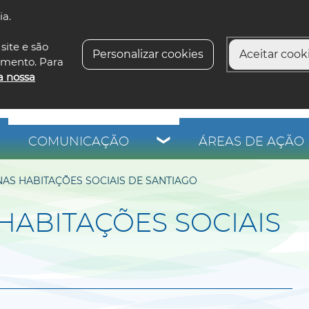
ia.
siga-n
site e são
Personalizar cookies
Aceitar cooki
imento. Para
a nossa
COMUNICAÇÃO
ÁREAS DE AÇÃO 
NAS HABITAÇÕES SOCIAIS DE SANTIAGO
HABITAÇÕES SOCIAIS