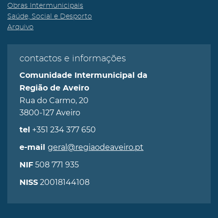
Obras Intermunicipais
Saúde, Social e Desporto
Arquivo
contactos e informações
Comunidade Intermunicipal da
Região de Aveiro
Rua do Carmo, 20
3800-127 Aveiro
+351 234 377 650
tel
geral@regiaodeaveiro.pt
e-mail
508 771 935
NIF
20018144108
NISS