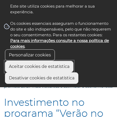
Este site utiliza cookies para melhorar a sua
experiência.
☰ Menu
Os cookies essenciais asseguram o funcionamento
do site e são indispensáveis, pelo que não requerem
o seu consentimento. Para os restantes cookies:
Para mais informações consulte a nossa política de
siga-nos
select language
▼
cookies
.
Personalizar cookies
Aceitar cookies de estatística
Início
Comunicação
Notícias
Desativar cookies de estatística
Investimento no programa “Verão no Município de Ílhavo”
promete atrair mais visitantes e estimular a economia local
Investimento no
programa “Verão no