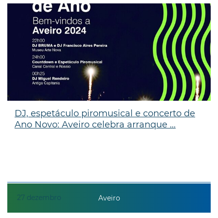
DJ, espetáculo piromusical e concerto de
Ano Novo: Aveiro celebra arranque ...
27
dezembro
Aveiro