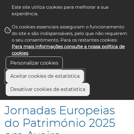
Este site utiliza cookies para melhorar a sua
experiência.
☰ Menu
Os cookies essenciais asseguram o funcionamento
do site e são indispensáveis, pelo que não requerem
o seu consentimento. Para os restantes cookies:
Para mais informações consulte a nossa política de
siga-nos
select language
▼
cookies
.
Personalizar cookies
Aceitar cookies de estatística
Início
Comunicação
Notícias
Desativar cookies de estatística
Jornadas Europeias do Património 2025 em Aveiro
Jornadas Europeias
do Património 2025