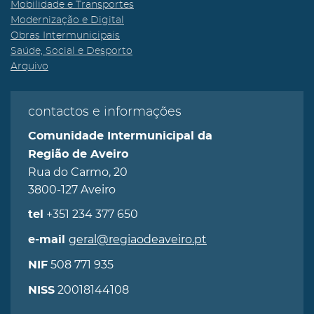
Mobilidade e Transportes
Modernização e Digital
Obras Intermunicipais
Saúde, Social e Desporto
Arquivo
contactos e informações
Comunidade Intermunicipal da
Região de Aveiro
Rua do Carmo, 20
3800-127 Aveiro
+351 234 377 650
tel
geral@regiaodeaveiro.pt
e-mail
508 771 935
NIF
20018144108
NISS