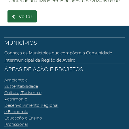
Conteúdo atualizado em
18 de agosto de 2024
às 09:00
voltar
MUNICÍPIOS
Conheça os Municípios que compõem a Comunidade
Intermunicipal da Região de Aveiro
ÁREAS DE AÇÃO E PROJETOS
Ambiente e
Sustentabilidade
Cultura, Turismo e
Património
Desenvolvimento Regional
e Economia
Educação e Ensino
Profissional