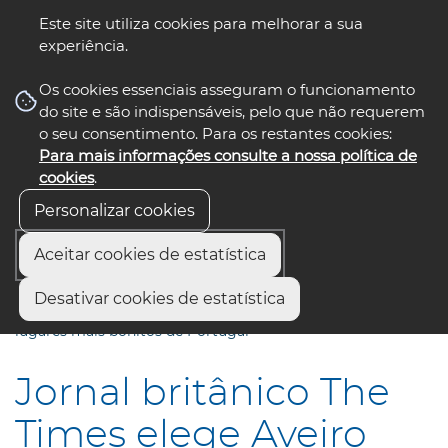
Este site utiliza cookies para melhorar a sua
experiência.
☰ Menu
Os cookies essenciais asseguram o funcionamento
do site e são indispensáveis, pelo que não requerem
o seu consentimento. Para os restantes cookies:
Para mais informações consulte a nossa política de
siga-nos
select language
▼
cookies
.
Personalizar cookies
Aceitar cookies de estatística
Início
Comunicação
Notícias
Desativar cookies de estatística
Jornal britânico The Times elege Aveiro como um dos
lugares mais bonitos de Portugal
Jornal britânico The
Times elege Aveiro