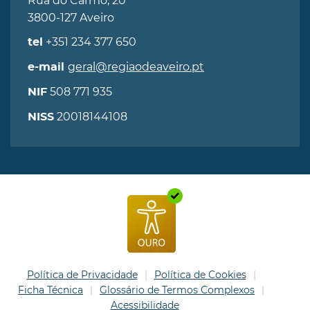
Rua do Carmo, 20
3800-127 Aveiro
+351 234 377 650
tel
geral@regiaodeaveiro.pt
e-mail
508 771 935
NIF
20018144108
NISS
Política de Privacidade
Política de Cookies
Ficha Técnica
Glossário de Termos Complexos
Acessibilidade