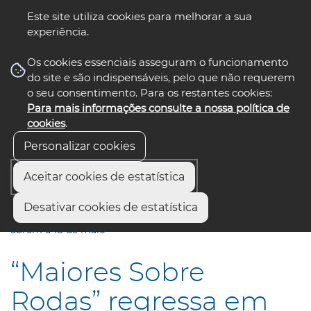
Este site utiliza cookies para melhorar a sua
experiência.
☰ Menu
Os cookies essenciais asseguram o funcionamento
do site e são indispensáveis, pelo que não requerem
o seu consentimento. Para os restantes cookies:
Para mais informações consulte a nossa política de
siga-nos
select language
▼
cookies
.
Personalizar cookies
Aceitar cookies de estatística
Início
Comunicação
Notícias
Desativar cookies de estatística
“Maiores Sobre Rodas” regressa em junho; inscrições
abrem a 18 de maio
“Maiores Sobre
Rodas” regressa em