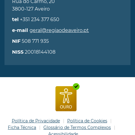
Rua do Carmo, 20
3800-127 Aveiro
+351 234 377 650
tel
geral@regiaodeaveiro.pt
e-mail
508 771 935
NIF
20018144108
NISS
Política de Privacidade
Política de Cookies
Ficha Técnica
Glossário de Termos Complexos
Acessibilidade