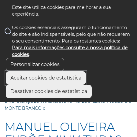
Este site utiliza cookies para melhorar a sua
experiência.
☰ Menu
Os cookies essenciais asseguram o funcionamento
do site e são indispensáveis, pelo que não requerem
o seu consentimento. Para os restantes cookies:
Para mais informações consulte a nossa política de
siga-nos
cookies
.
Personalizar cookies
Aceitar cookies de estatística
Início
Comunicação
Notícias
Desativar cookies de estatística
MANUEL OLIVEIRA EXPÕE MINIATURAS DE
EMBARCAÇÕES TRADICIONAIS NO ESTALEIRO-MUSEU DO
MONTE BRANCO x
MANUEL OLIVEIRA