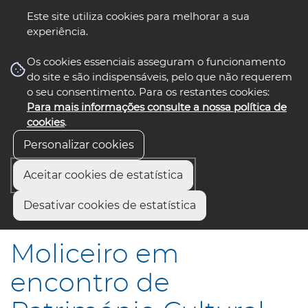
Este site utiliza cookies para melhorar a sua
experiência.
☰ Menu
Os cookies essenciais asseguram o funcionamento
do site e são indispensáveis, pelo que não requerem
o seu consentimento. Para os restantes cookies:
Para mais informações consulte a nossa política de
siga-nos
select language
▼
cookies
.
Personalizar cookies
Aceitar cookies de estatística
Início
Comunicação
Notícias
Desativar cookies de estatística
Moliceiro em encontro de Património Cultural do Centro
Moliceiro em
encontro de