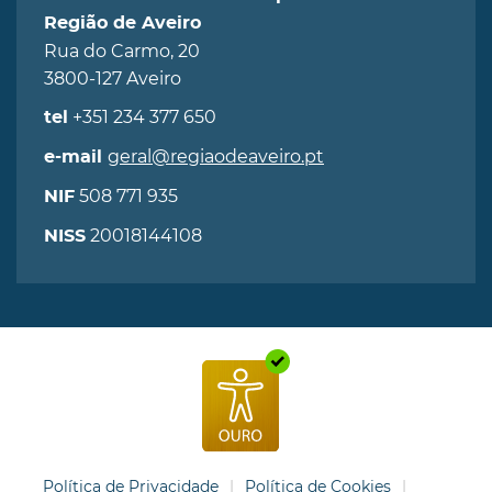
Região de Aveiro
Rua do Carmo, 20
3800-127 Aveiro
+351 234 377 650
tel
geral@regiaodeaveiro.pt
e-mail
508 771 935
NIF
20018144108
NISS
Política de Privacidade
Política de Cookies