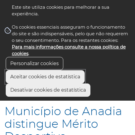
Este site utiliza cookies para melhorar a sua
experiência.
☰ Menu
Os cookies essenciais asseguram o funcionamento
do site e são indispensáveis, pelo que não requerem
o seu consentimento. Para os restantes cookies:
Para mais informações consulte a nossa política de
siga-nos
select language
▼
cookies
.
Personalizar cookies
Aceitar cookies de estatística
Início
Comunicação
Notícias
Desativar cookies de estatística
Município de Anadia distingue Mérito Desportivo
Município de Anadia
distingue Mérito