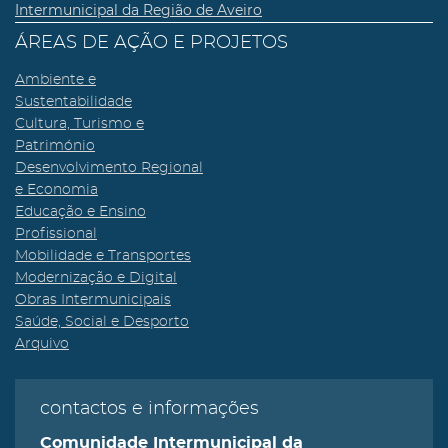
Intermunicipal da Região de Aveiro
ÁREAS DE AÇÃO E PROJETOS
Ambiente e
Sustentabilidade
Cultura, Turismo e
Património
Desenvolvimento Regional
e Economia
Educação e Ensino
Profissional
Mobilidade e Transportes
Modernização e Digital
Obras Intermunicipais
Saúde, Social e Desporto
Arquivo
contactos e informações
Comunidade Intermunicipal da