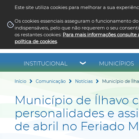
Este site utiliza cookies para melhorar a sua experiênc
Os cookies essenciais asseguram o funcionamento do 
indispensáveis, pelo que não requerem o seu consent
os restantes cookies:
Para mais informações consulte 
política de cookies
.
INSTITUCIONAL
MUNICÍPIOS
Início
Comunicação
Notícias
Município de Ílh
Município de Ílhavo 
personalidades e assi
de abril no Feriado M