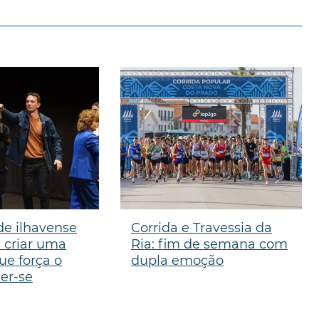
e ilhavense
Corrida e Travessia da
 criar uma
Ria: fim de semana com
e força o
dupla emoção
der-se