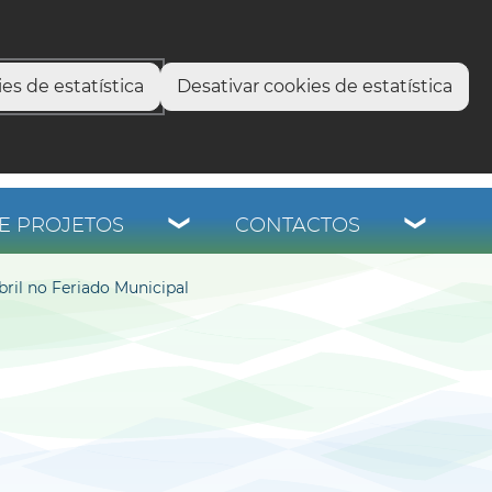
select language
▼
os
es de estatística
Desativar cookies de estatística
E PROJETOS
CONTACTOS
bril no Feriado Municipal