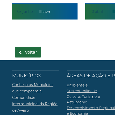
05
junho
10
abril
Ílhavo
Í
voltar
MUNICÍPIOS
ÁREAS DE AÇÃO E 
Conheça os Municípios
Ambiente e
que compõem a
Sustentabilidade
Cultura, Turismo e
Comunidade
Património
Intermunicipal da Região
Desenvolvimento Regiona
de Aveiro
e Economia