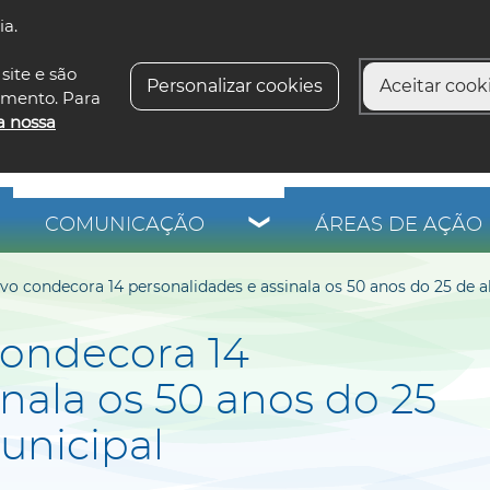
ia.
siga-n
site e são
Personalizar cookies
Aceitar cooki
imento. Para
a nossa
COMUNICAÇÃO
ÁREAS DE AÇÃO 
avo condecora 14 personalidades e assinala os 50 anos do 25 de a
condecora 14
nala os 50 anos do 25
unicipal