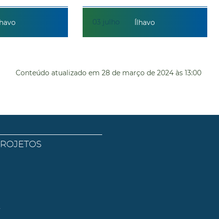
03
julho
lhavo
Ílhavo
Conteúdo atualizado em
28 de março de 2024
às 13:00
PROJETOS
l