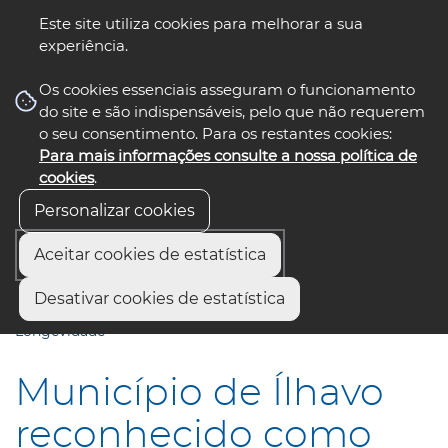
Este site utiliza cookies para melhorar a sua
experiência.
☰ Menu
Os cookies essenciais asseguram o funcionamento
do site e são indispensáveis, pelo que não requerem
o seu consentimento. Para os restantes cookies:
Para mais informações consulte a nossa política de
siga-nos
select language
▼
cookies
.
Personalizar cookies
Aceitar cookies de estatística
Início
Comunicação
Notícias
Desativar cookies de estatística
Município de Ílhavo reconhecido como “Território de
Longevidade”
Município de Ílhavo
reconhecido como