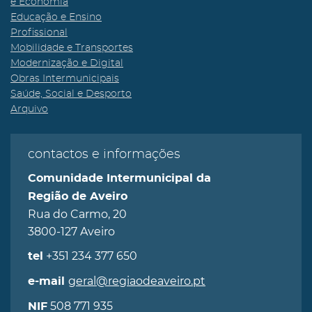
e Economia
Educação e Ensino
Profissional
Mobilidade e Transportes
Modernização e Digital
Obras Intermunicipais
Saúde, Social e Desporto
Arquivo
contactos e informações
Comunidade Intermunicipal da
Região de Aveiro
Rua do Carmo, 20
3800-127 Aveiro
+351 234 377 650
tel
geral@regiaodeaveiro.pt
e-mail
508 771 935
NIF