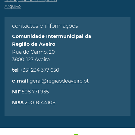
Saúde, Social e Desporto
Arquivo
contactos e informações
Comunidade Intermunicipal da
Região de Aveiro
Rua do Carmo, 20
3800-127 Aveiro
+351 234 377 650
tel
geral@regiaodeaveiro.pt
e-mail
508 771 935
NIF
20018144108
NISS