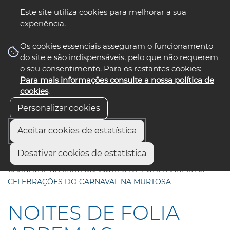
Este site utiliza cookies para melhorar a sua
experiência.
☰ Menu
Os cookies essenciais asseguram o funcionamento
do site e são indispensáveis, pelo que não requerem
o seu consentimento. Para os restantes cookies:
Para mais informações consulte a nossa política de
siga-nos
select language
▼
cookies
.
Personalizar cookies
Aceitar cookies de estatística
Início
Comunicação
Notícias
Desativar cookies de estatística
NOITES DE FOLIA ABREM AS CELEBRAÇÕES DO
CARNAVAL NA MURTOSANOITES DE FOLIA ABREM AS
CELEBRAÇÕES DO CARNAVAL NA MURTOSA
NOITES DE FOLIA