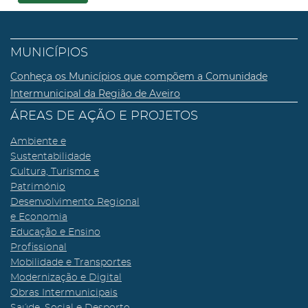
MUNICÍPIOS
Conheça os Municípios que compõem a Comunidade
Intermunicipal da Região de Aveiro
ÁREAS DE AÇÃO E PROJETOS
Ambiente e
Sustentabilidade
Cultura, Turismo e
Património
Desenvolvimento Regional
e Economia
Educação e Ensino
Profissional
Mobilidade e Transportes
Modernização e Digital
Obras Intermunicipais