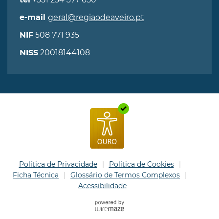
tel
geral@regiaodeaveiro.pt
e-mail
508 771 935
NIF
20018144108
NISS
Política de Privacidade
Política de Cookies
Ficha Técnica
Glossário de Termos Complexos
Acessibilidade