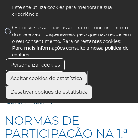
Este site utiliza cookies para melhorar a sua
experiência.
☰ Menu
Os cookies essenciais asseguram o funcionamento
do site e são indispensáveis, pelo que não requerem
o seu consentimento. Para os restantes cookies:
Para mais informações consulte a nossa política de
siga-nos
select language
▼
cookies
.
Personalizar cookies
Aceitar cookies de estatística
Início
Comunicação
Notícias
Desativar cookies de estatística
NORMAS DE PARTICIPAÇÃO NA 1.ª EDIÇÃO DO AVEIRO
TECH CITY HACKATHON
NORMAS DE
PARTICIPAÇÃO NA 1.ª