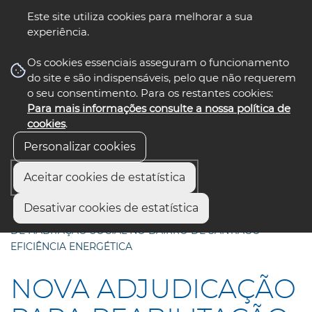
Este site utiliza cookies para melhorar a sua
experiência.
☰ Menu
Os cookies essenciais asseguram o funcionamento
do site e são indispensáveis, pelo que não requerem
o seu consentimento. Para os restantes cookies:
Para mais informações consulte a nossa política de
siga-nos
select language
▼
cookies
.
Personalizar cookies
Aceitar cookies de estatística
Início
Comunicação
Notícias
Desativar cookies de estatística
NOVA ADJUDICAÇÃO PARA REABILITAÇÃO DE EDIFÍCIOS
DE HABITAÇÃO SOCIAL NO BAIRRO DE SANTIAGO –
EFICIÊNCIA ENERGÉTICA
NOVA ADJUDICAÇÃO