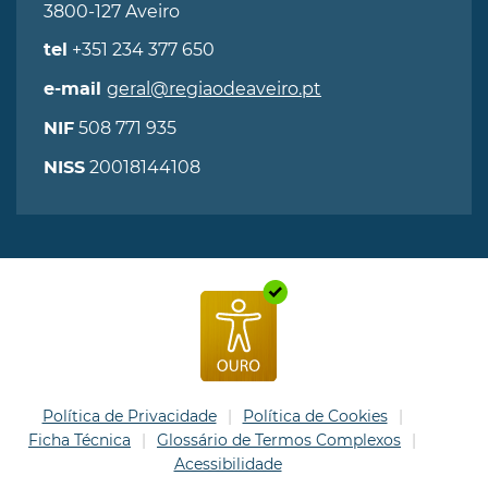
3800-127 Aveiro
+351 234 377 650
tel
geral@regiaodeaveiro.pt
e-mail
508 771 935
NIF
20018144108
NISS
Política de Privacidade
Política de Cookies
Ficha Técnica
Glossário de Termos Complexos
Acessibilidade