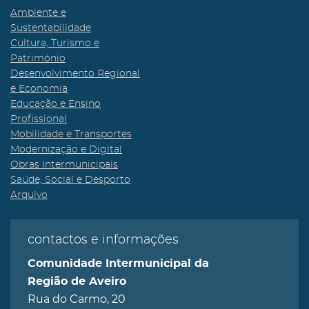
Ambiente e
Sustentabilidade
Cultura, Turismo e
Património
Desenvolvimento Regional
e Economia
Educação e Ensino
Profissional
Mobilidade e Transportes
Modernização e Digital
Obras Intermunicipais
Saúde, Social e Desporto
Arquivo
contactos e informações
Comunidade Intermunicipal da
Região de Aveiro
Rua do Carmo, 20