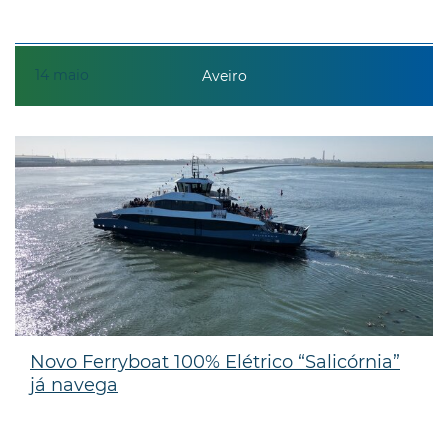
14
maio
Aveiro
Novo Ferryboat 100% Elétrico “Salicórnia”
já navega