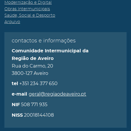
Modernização e Digital
Obras Intermunicipais
Saúde, Social e Desporto
Arquivo
contactos e informações
Comunidade Intermunicipal da
Região de Aveiro
Rua do Carmo, 20
3800-127 Aveiro
+351 234 377 650
tel
geral@regiaodeaveiro.pt
e-mail
508 771 935
NIF
20018144108
NISS