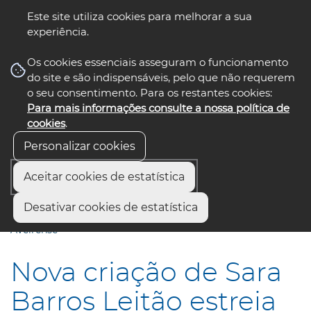
Este site utiliza cookies para melhorar a sua
experiência.
☰ Menu
Os cookies essenciais asseguram o funcionamento
do site e são indispensáveis, pelo que não requerem
o seu consentimento. Para os restantes cookies:
Para mais informações consulte a nossa política de
siga-nos
select language
▼
cookies
.
Personalizar cookies
Aceitar cookies de estatística
Início
Comunicação
Notícias
Desativar cookies de estatística
Nova criação de Sara Barros Leitão estreia no Teatro
Aveirense
Nova criação de Sara
Barros Leitão estreia