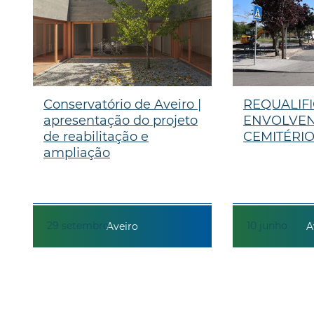
Conservatório de Aveiro |
REQUALIF
apresentação do projeto
ENVOLVEN
de reabilitação e
CEMITÉRIO
ampliação
29
setembro
10
junho
Aveiro
A