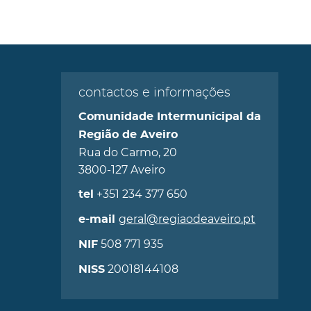
contactos e informações
Comunidade Intermunicipal da
Região de Aveiro
Rua do Carmo, 20
3800-127 Aveiro
+351 234 377 650
tel
geral@regiaodeaveiro.pt
e-mail
508 771 935
NIF
20018144108
NISS