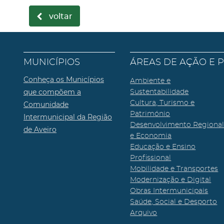
voltar
MUNICÍPIOS
ÁREAS DE AÇÃO E 
Conheça os Municípios
Ambiente e
que compõem a
Sustentabilidade
Cultura, Turismo e
Comunidade
Património
Intermunicipal da Região
Desenvolvimento Regiona
de Aveiro
e Economia
Educação e Ensino
Profissional
Mobilidade e Transportes
Modernização e Digital
Obras Intermunicipais
Saúde, Social e Desporto
Arquivo