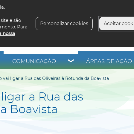
ia.
siga-n
site e são
Personalizar cookies
Aceitar cooki
imento. Para
a nossa
COMUNICAÇÃO
ÁREAS DE AÇÃO 
vai ligar a Rua das Oliveiras à Rotunda da Boavista
ligar a Rua das
da Boavista