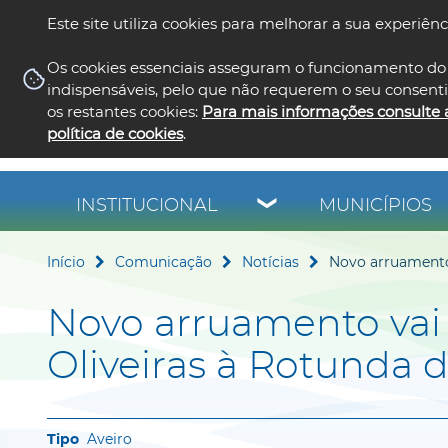
Este site utiliza cookies para melhorar a sua experiênc
Os cookies essenciais asseguram o funcionamento do 
indispensáveis, pelo que não requerem o seu consent
os restantes cookies:
Para mais informações consulte 
política de cookies
.
INSTITUCIONAL
MUNICÍPIOS
Início
Comunicação
Notícias
Novo arruamento 
Novo arruamento vai 
Oliveiras à Rotunda 
Aveiro