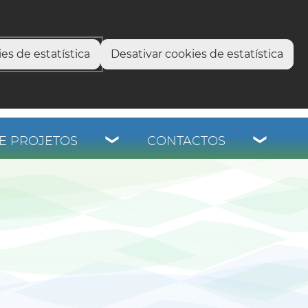
select language
▼
os
es de estatística
Desativar cookies de estatística
E PROJETOS
CONTACTOS