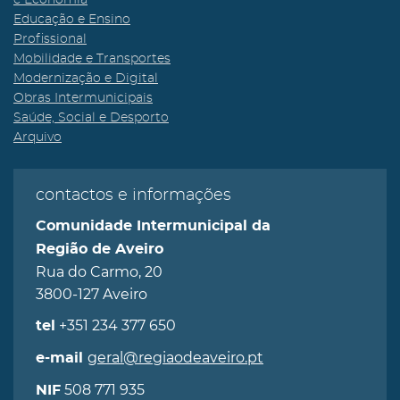
e Economia
Educação e Ensino
Profissional
Mobilidade e Transportes
Modernização e Digital
Obras Intermunicipais
Saúde, Social e Desporto
Arquivo
contactos e informações
Comunidade Intermunicipal da
Região de Aveiro
Rua do Carmo, 20
3800-127 Aveiro
+351 234 377 650
tel
geral@regiaodeaveiro.pt
e-mail
508 771 935
NIF