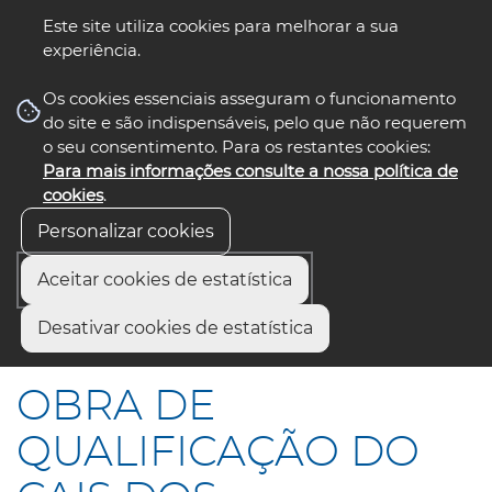
Este site utiliza cookies para melhorar a sua
experiência.
☰ Menu
Os cookies essenciais asseguram o funcionamento
do site e são indispensáveis, pelo que não requerem
o seu consentimento. Para os restantes cookies:
Para mais informações consulte a nossa política de
siga-nos
select language
▼
cookies
.
Personalizar cookies
Aceitar cookies de estatística
Início
Comunicação
Notícias
Desativar cookies de estatística
OBRA DE QUALIFICAÇÃO DO CAIS DOS MERCANTÉIS
OBRA DE
QUALIFICAÇÃO DO