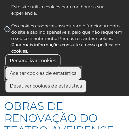
Este site utiliza cookies para melhorar a sua
experiência.
☰ Menu
Os cookies essenciais asseguram o funcionamento
do site e são indispensáveis, pelo que não requerem
o seu consentimento. Para os restantes cookies:
Para mais informações consulte a nossa política de
siga-nos
select language
▼
cookies
.
Personalizar cookies
Aceitar cookies de estatística
Início
Comunicação
Notícias
Desativar cookies de estatística
OBRAS DE RENOVAÇÃO DO TEATRO AVEIRENSE
OBRAS DE
RENOVAÇÃO DO