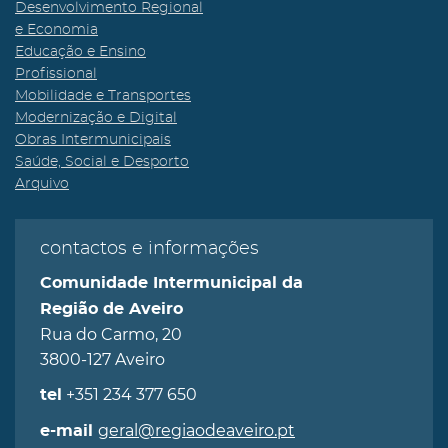
Desenvolvimento Regional
e Economia
Educação e Ensino
Profissional
Mobilidade e Transportes
Modernização e Digital
Obras Intermunicipais
Saúde, Social e Desporto
Arquivo
contactos e informações
Comunidade Intermunicipal da
Região de Aveiro
Rua do Carmo, 20
3800-127 Aveiro
+351 234 377 650
tel
geral@regiaodeaveiro.pt
e-mail