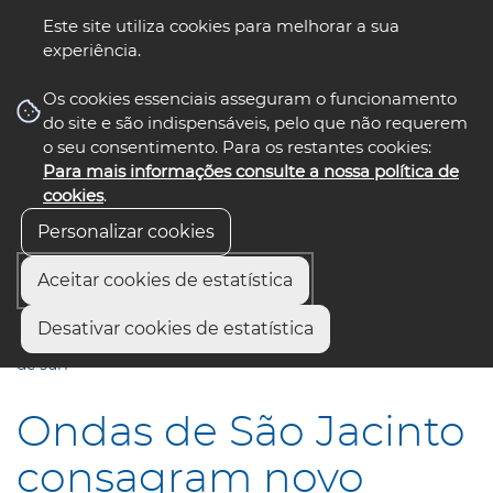
Este site utiliza cookies para melhorar a sua
experiência.
☰ Menu
Os cookies essenciais asseguram o funcionamento
do site e são indispensáveis, pelo que não requerem
o seu consentimento. Para os restantes cookies:
Para mais informações consulte a nossa política de
siga-nos
select language
▼
cookies
.
Personalizar cookies
Aceitar cookies de estatística
Início
Comunicação
Notícias
Desativar cookies de estatística
Ondas de São Jacinto consagram novo campeão nacional
de surf
Ondas de São Jacinto
consagram novo