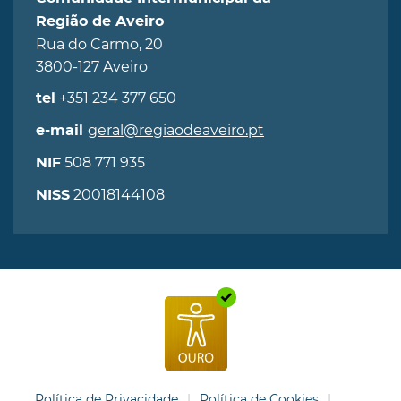
Região de Aveiro
Rua do Carmo, 20
3800-127 Aveiro
+351 234 377 650
tel
geral@regiaodeaveiro.pt
e-mail
508 771 935
NIF
20018144108
NISS
Política de Privacidade
Política de Cookies