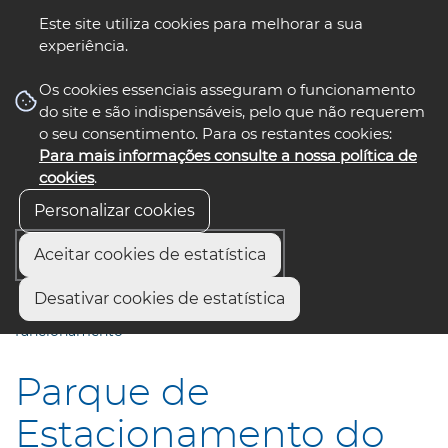
Este site utiliza cookies para melhorar a sua
experiência.
☰ Menu
Os cookies essenciais asseguram o funcionamento
do site e são indispensáveis, pelo que não requerem
o seu consentimento. Para os restantes cookies:
Para mais informações consulte a nossa política de
siga-nos
select language
▼
cookies
.
Personalizar cookies
Aceitar cookies de estatística
Início
Comunicação
Notícias
Desativar cookies de estatística
Parque de Estacionamento do Rossio | primeiro ano de
funcionamento
Parque de
Estacionamento do