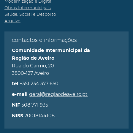
Modernização e Digital
Obras Intermunicipais
Saúde, Social e Desporto
Arquivo
contactos e informações
Comunidade Intermunicipal da
Região de Aveiro
Rua do Carmo, 20
3800-127 Aveiro
+351 234 377 650
tel
geral@regiaodeaveiro.pt
e-mail
508 771 935
NIF
20018144108
NISS