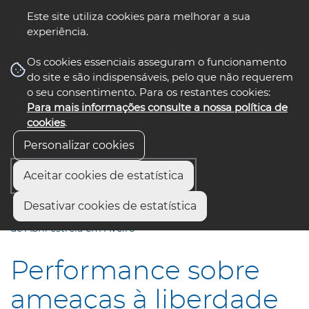
Este site utiliza cookies para melhorar a sua
experiência.
☰ Menu
Os cookies essenciais asseguram o funcionamento
do site e são indispensáveis, pelo que não requerem
o seu consentimento. Para os restantes cookies:
Para mais informações consulte a nossa política de
siga-nos
select language
▼
cookies
.
Personalizar cookies
Aceitar cookies de estatística
Início
Comunicação
Notícias
Desativar cookies de estatística
Performance sobre ameaças à liberdade nos 50 anos do 25
de Abril estreia em Aveiro
Performance sobre
ameaças à liberdade