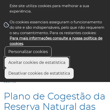
Este site utiliza cookies para melhorar a sua
experiência.
☰ Menu
Os cookies essenciais asseguram o funcionamento
do site e são indispensáveis, pelo que não requerem
o seu consentimento. Para os restantes cookies:
Para mais informações consulte a nossa política de
siga-nos
select language
▼
cookies
.
Personalizar cookies
Aceitar cookies de estatística
Início
Comunicação
Notícias
Desativar cookies de estatística
Plano de Cogestão da Reserva Natural das Dunas de São
Jacinto
Plano de Cogestão da
Reserva Natural das