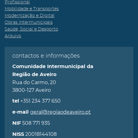
Profissional
Mobilidade e Transportes
Modernização e Digital
Obras Intermunicipais
Saúde, Social e Desporto
Arquivo
contactos e informações
Comunidade Intermunicipal da
Região de Aveiro
Rua do Carmo, 20
3800-127 Aveiro
+351 234 377 650
tel
geral@regiaodeaveiro.pt
e-mail
508 771 935
NIF
20018144108
NISS