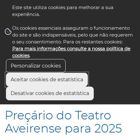
Este site utiliza cookies para melhorar a sua
experiência.
☰ Menu
Os cookies essenciais asseguram o funcionamento
do site e são indispensáveis, pelo que não requerem
o seu consentimento. Para os restantes cookies:
Para mais informações consulte a nossa política de
siga-nos
select language
▼
cookies
.
Personalizar cookies
Aceitar cookies de estatística
Início
Comunicação
Notícias
Desativar cookies de estatística
Preçário do Teatro Aveirense para 2025
Preçário do Teatro
Aveirense para 2025