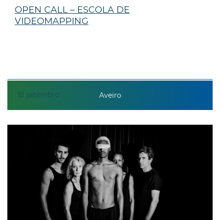
OPEN CALL – ESCOLA DE
VIDEOMAPPING
18
setembro
Aveiro