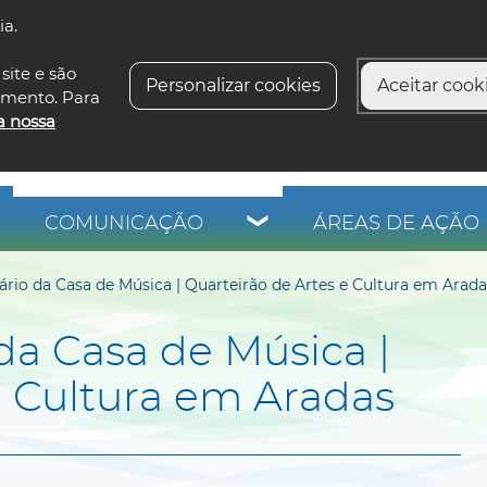
ia.
siga-n
site e são
Personalizar cookies
Aceitar cooki
imento. Para
a nossa
COMUNICAÇÃO
ÁREAS DE AÇÃO 
ário da Casa de Música | Quarteirão de Artes e Cultura em Arada
da Casa de Música |
e Cultura em Aradas