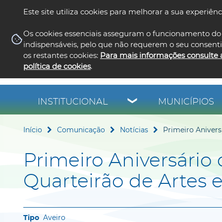
Este site utiliza cookies para melhorar a sua experiênc
Os cookies essenciais asseguram o funcionamento do 
indispensáveis, pelo que não requerem o seu consent
os restantes cookies:
Para mais informações consulte 
política de cookies
.
INSTITUCIONAL
MUNICÍPIOS
Início
Comunicação
Notícias
Primeiro Anivers
Primeiro Aniversário 
Quarteirão de Artes 
Aveiro