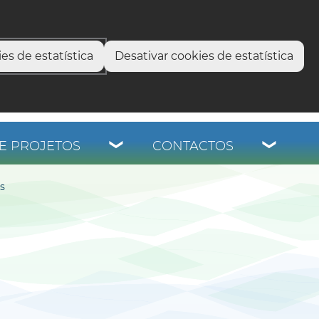
select language
▼
os
es de estatística
Desativar cookies de estatística
E PROJETOS
CONTACTOS
s