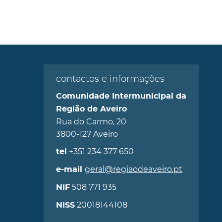
contactos e informações
Comunidade Intermunicipal da
Região de Aveiro
Rua do Carmo, 20
3800-127 Aveiro
+351 234 377 650
tel
geral@regiaodeaveiro.pt
e-mail
508 771 935
NIF
20018144108
NISS