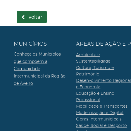
voltar
MUNICÍPIOS
ÁREAS DE AÇÃO E 
Conheça os Municípios
Ambiente e
que compõem a
Sustentabilidade
Cultura, Turismo e
Comunidade
Património
Intermunicipal da Região
Desenvolvimento Regiona
de Aveiro
e Economia
Educação e Ensino
Profissional
Mobilidade e Transportes
Modernização e Digital
Obras Intermunicipais
Saúde, Social e Desporto