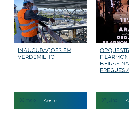
INAUGURAÇÕES EM
ORQUEST
VERDEMILHO
FILARMON
BEIRAS NA
FREGUESI
06
maio
07
julho
Aveiro
A