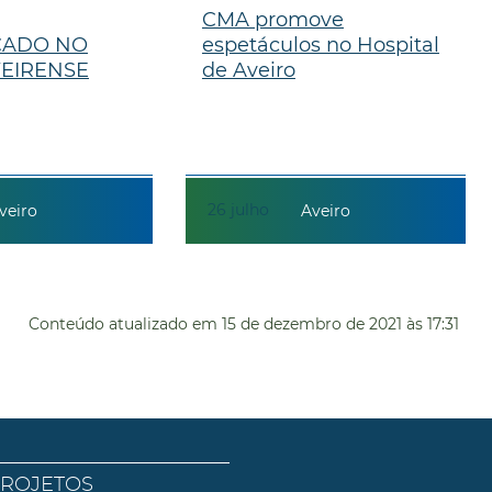
CMA promove
ICADO NO
espetáculos no Hospital
VEIRENSE
de Aveiro
26
julho
veiro
Aveiro
Conteúdo atualizado em
15 de dezembro de 2021
às 17:31
PROJETOS