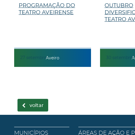
PROGRAMAÇÃO DO
OUTUBRO
TEATRO AVEIRENSE
DIVERSIF
TEATRO A
27
setembro
30
setembro
Aveiro
A
voltar
MUNICÍPIOS
ÁREAS DE AÇÃO E 