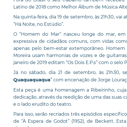
Latino de 2018 como Melhor Álbum de Música Alt
Na quinta-feira, dia 19 de setembro, às 21h30, vai 
“Há Noite, no Estúdio”.
O “Homem do Mar” nasceu longe do mar, em 200
expressiva de cidadãos comuns, com vidas comuns
apenas pelo bem-estar extemporâneo. Homem a
Moreira usam harmonias de vozes e de guitarra
janeiro de 2019 editam “Os Dois E.P.s” com o selo 
Já no sábado, dia 21 de setembro, às 21h30, 
” com encenação de Jorge Louraço
Quaquaquaqua
Esta peça é uma homenagem a Ribeirinho, cuja 
dedicação, através da reedição de uma das suas cara
e o lado erudito do teatro.
Para isso, serão recriados três episódios específi
de “À Espera de Godot” (1952), de Beckett. E