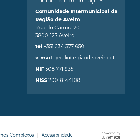
contactos e informações
Comunidade Intermunicipal da
Região de Aveiro
Rua do Carmo, 20
3800-127 Aveiro
+351 234 377 650
tel
geral@regiaodeaveiro.pt
e-mail
508 771 935
NIF
20018144108
NISS
ermos Complexos
Acessibilidade