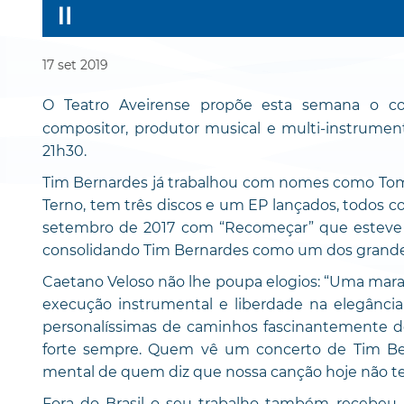
17
set
2019
O Teatro Aveirense propõe esta semana o co
compositor, produtor musical e multi-instrument
21h30.
Tim Bernardes já trabalhou com nomes como Tom 
Terno, tem três discos e um EP lançados, todos c
setembro de 2017 com “Recomeçar” que esteve na
consolidando Tim Bernardes como um dos grandes 
Caetano Veloso não lhe poupa elogios: “Uma marav
execução instrumental e liberdade na elegânci
personalíssimas de caminhos fascinantemente des
forte sempre. Quem vê um concerto de Tim 
mental de quem diz que nossa canção hoje não te
Fora do Brasil o seu trabalho também recebe