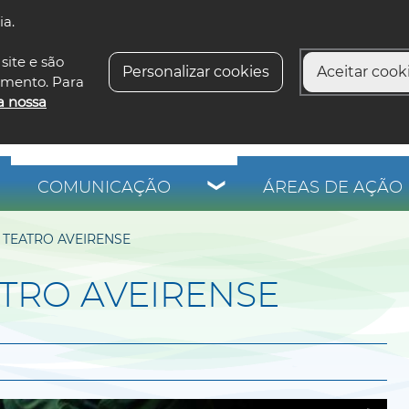
ia.
siga-n
site e são
Personalizar cookies
Aceitar cooki
imento. Para
a nossa
COMUNICAÇÃO
ÁREAS DE AÇÃO 
TEATRO AVEIRENSE
TRO AVEIRENSE