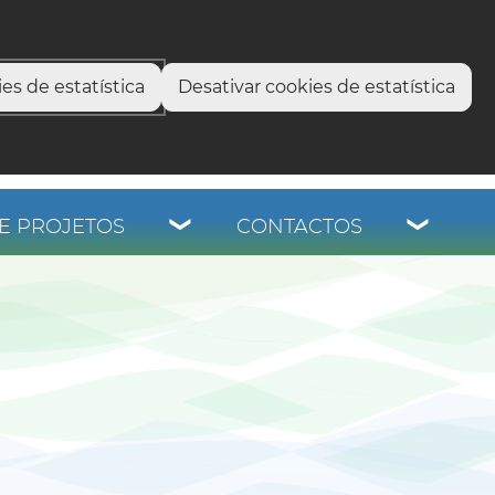
select language
▼
os
es de estatística
Desativar cookies de estatística
E PROJETOS
CONTACTOS