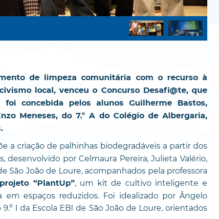
mento de limpeza comunitária com o recurso à
 civismo local, venceu o Concurso Desafi@te, que
 foi concebida pelos alunos Guilherme Bastos,
nzo Meneses, do 7.º A do Colégio de Albergaria,
.
 a criação de palhinhas biodegradáveis a partir dos
 desenvolvido por Celmaura Pereira, Julieta Valério,
 de São João de Loure, acompanhados pela professora
, um kit de cultivo inteligente e
 projeto “PlantUp”
a em espaços reduzidos. Foi idealizado por Ângelo
o 9.º I da Escola EBI de São João de Loure, orientados