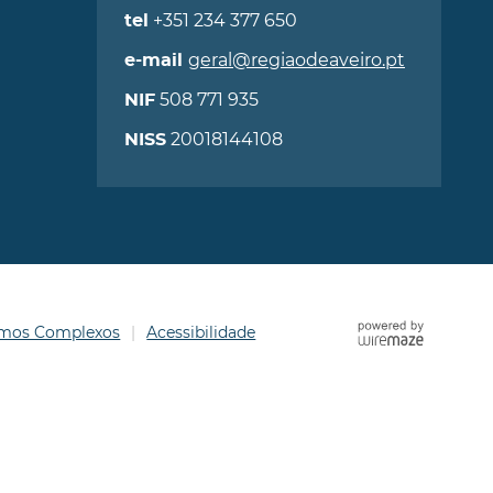
+351 234 377 650
tel
geral@regiaodeaveiro.pt
e-mail
508 771 935
NIF
20018144108
NISS
ermos Complexos
Acessibilidade