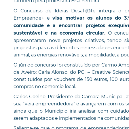
também pela professora Elsa Ferreira.
O Concurso de Ideias Desafi@te integra o 
Empreende+ e
visa motivar os alunos do 3.
comunidade e a encontrar projetos exequív
O concur
sustentável e na economia circular.
apresentaram nove projetos criativos, tendo 
propostas para as diferentes necessidades encon
animal, as energias renováveis, a mobilidade, a p
O júri do concurso foi constituído por Carmo Amb
de Aveiro; Carla Afonso, do PCI – Creative Science
constituídos por vouchers de 150 euros, 100 eur
compras no comércio local.
Carlos Coelho, Presidente da Câmara Municipal, a
sua “veia empreendedora” e avançarem com os seu
ainda que o Município iria analisar com cuidado
serem adaptados e implementados na comunida
Salienta-se que o programa de empreendedoris