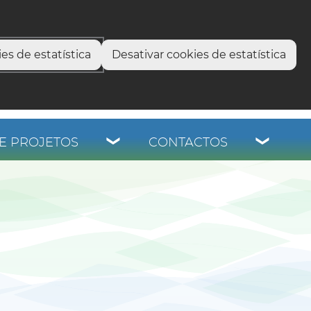
select language
▼
os
es de estatística
Desativar cookies de estatística
E PROJETOS
CONTACTOS