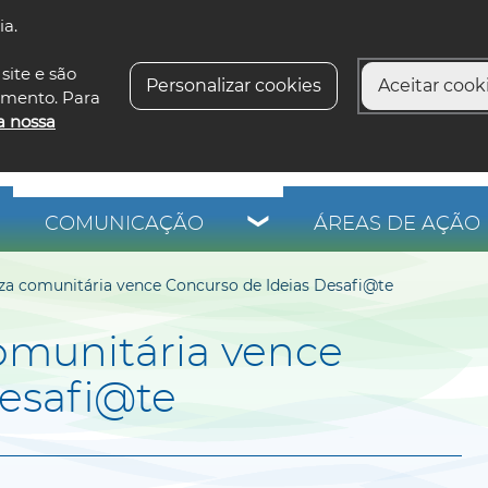
ia.
siga-n
site e são
Personalizar cookies
Aceitar cooki
imento. Para
a nossa
COMUNICAÇÃO
ÁREAS DE AÇÃO 
za comunitária vence Concurso de Ideias Desafi@te
omunitária vence
Desafi@te