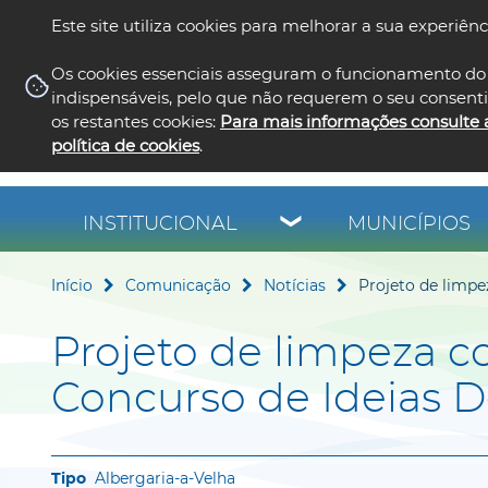
Este site utiliza cookies para melhorar a sua experiênc
Os cookies essenciais asseguram o funcionamento do 
indispensáveis, pelo que não requerem o seu consent
os restantes cookies:
Para mais informações consulte 
política de cookies
.
INSTITUCIONAL
MUNICÍPIOS
Início
Comunicação
Notícias
Projeto de limpe
Projeto de limpeza c
Concurso de Ideias 
Albergaria-a-Velha