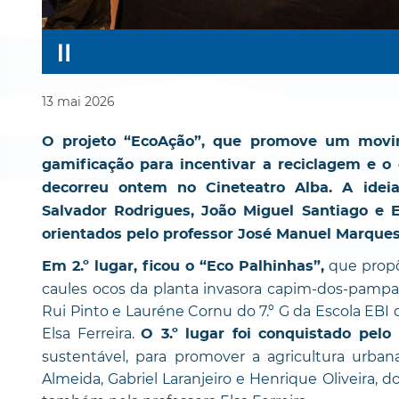
13
mai
2026
O projeto “EcoAção”, que promove um movi
gamificação para incentivar a reciclagem e o
decorreu ontem no Cineteatro Alba. A ideia
Salvador Rodrigues, João Miguel Santiago e E
orientados pelo professor José Manuel Marques
que propõe
Em 2.º lugar, ficou o “Eco Palhinhas”,
caules ocos da planta invasora capim-dos-pampas,
Rui Pinto e Lauréne Cornu do 7.º G da Escola EBI
Elsa Ferreira.
O 3.º lugar foi conquistado pelo
sustentável, para promover a agricultura urban
Almeida, Gabriel Laranjeiro e Henrique Oliveira, d