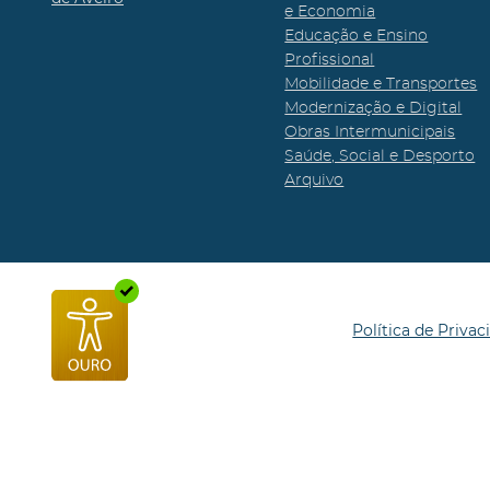
e Economia
Educação e Ensino
Profissional
Mobilidade e Transportes
Modernização e Digital
Obras Intermunicipais
Saúde, Social e Desporto
Arquivo
Política de Privac