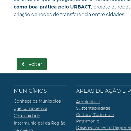
, projeto europ
como boa prática pelo URBACT
criação de redes de transferência entre cidades.
voltar
MUNICÍPIOS
ÁREAS DE AÇÃO E 
Conheça os Municípios
Ambiente e
que compõem a
Sustentabilidade
Cultura, Turismo e
Comunidade
Património
Intermunicipal da Região
Desenvolvimento Regiona
de Aveiro