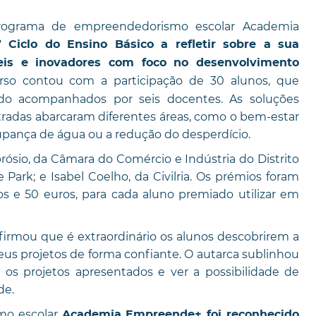
programa de empreendedorismo escolar Academia
º Ciclo do Ensino Básico a refletir sobre a sua
eis e inovadores com foco no desenvolvimento
so contou com a participação de 30 alunos, que
sido acompanhados por seis docentes. As soluções
tradas abarcaram diferentes áreas, como o bem-estar
oupança de água ou a redução do desperdício.
rósio, da Câmara do Comércio e Indústria do Distrito
 Park; e Isabel Coelho, da Civilria. Os prémios foram
os e 50 euros, para cada aluno premiado utilizar em
firmou que é extraordinário os alunos descobrirem a
s projetos de forma confiante. O autarca sublinhou
 os projetos apresentados e ver a possibilidade de
de.
mo escolar
Academia Empreende+ foi reconhecido