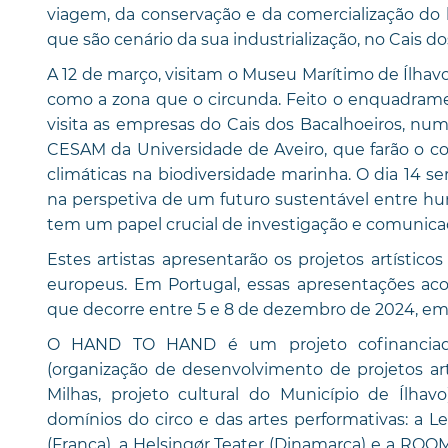
viagem, da conservação e da comercialização do ba
que são cenário da sua industrialização, no Cais d
A 12 de março, visitam o Museu Marítimo de Ílhav
como a zona que o circunda. Feito o enquadrament
visita as empresas do Cais dos Bacalhoeiros, nu
CESAM da Universidade de Aveiro, que farão o 
climáticas na biodiversidade marinha. O dia 14 se
na perspetiva de um futuro sustentável entre hum
tem um papel crucial de investigação e comunica
Estes artistas apresentarão os projetos artístic
europeus. Em Portugal, essas apresentações ac
que decorre entre 5 e 8 de dezembro de 2024, em 
O HAND TO HAND é um projeto cofinanciado 
(organização de desenvolvimento de projetos ar
Milhas, projeto cultural do Município de Ílh
domínios do circo e das artes performativas: a 
(França), a Helsingør Teater (Dinamarca) e a ROO