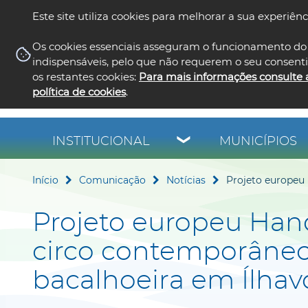
Este site utiliza cookies para melhorar a sua experiênc
Os cookies essenciais asseguram o funcionamento do 
indispensáveis, pelo que não requerem o seu consent
os restantes cookies:
Para mais informações consulte 
política de cookies
.
INSTITUCIONAL
MUNICÍPIOS
Início
Comunicação
Notícias
Projeto europeu
Projeto europeu Han
circo contemporâneo
bacalhoeira em Ílhav