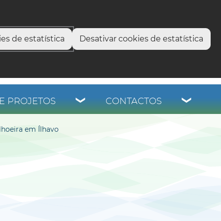
select language
▼
os
es de estatística
Desativar cookies de estatística
E PROJETOS
CONTACTOS
hoeira em Ílhavo