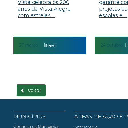
Vista celebra os 200
garante co
anos da Vista Alegre
projetos co
com estreias ...
escolas e ...
27
março
24
outubro
Ílhavo
Í
voltar
MUNICÍPIOS
ÁREAS DE AÇÃO E 
Conheça os Municípios
Ambiente e