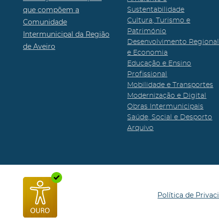
que compõem a
Sustentabilidade
Cultura, Turismo e
Comunidade
Património
Intermunicipal da Região
Desenvolvimento Regiona
de Aveiro
e Economia
Educação e Ensino
Profissional
Mobilidade e Transportes
Modernização e Digital
Obras Intermunicipais
Saúde, Social e Desporto
Arquivo
Política de Privac