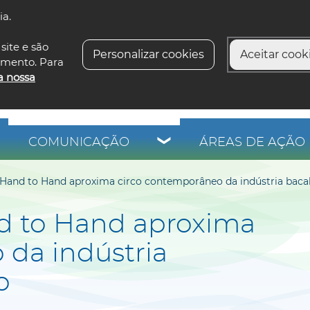
ia.
siga-n
site e são
Personalizar cookies
Aceitar cooki
imento. Para
a nossa
COMUNICAÇÃO
ÁREAS DE AÇÃO 
 Hand to Hand aproxima circo contemporâneo da indústria bacal
d to Hand aproxima
 da indústria
o