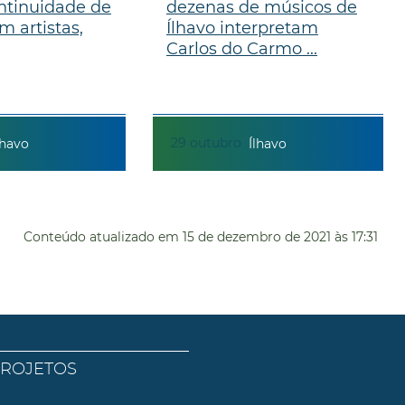
ntinuidade de
dezenas de músicos de
m artistas,
Ílhavo interpretam
Carlos do Carmo ...
29
outubro
lhavo
Ílhavo
Conteúdo atualizado em
15 de dezembro de 2021
às 17:31
PROJETOS