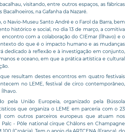
calhau, visitando, entre outros espaços, as fábricas
os Bacalhoeiros, na Gafanha da Nazaré.
o, o Navio-Museu Santo André e o Farol da Barra, bem
o histórico e social, no dia 13 de março, a comitiva
m encontro com a colaboração do CIEmar (Ílhavo) e o
contexto do que é o impacto humano e as mudanças
rá dedicado à reflexão e à investigação em conjunto,
anos e oceano, em que a prática artística e cultural
ção.
os que resultam destes encontros em quatro festivais
ontecem no LEME, festival de circo contemporâneo,
Ílhavo.
pela União Europeia, organizado pela Bússola
tísticos que organiza o LEME em parceria com o 23
avo) com outros parceiros europeus que atuam nos
Le Palc - Pôle national cirque Châlons en Champagne
M 100 (Croácia). Tem o apoio da ARTCENA (França), do