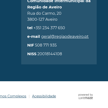
Comunidade Intermunicipal da
Região de Aveiro
Rua do Carmo, 20
3800-127 Aveiro
+351 234 377 650
tel
geral@regiaodeaveiro.pt
e-mail
508 771 935
NIF
20018144108
NISS
ermos Complexos
Acessibilidade