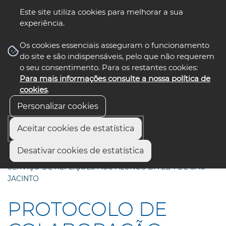
Este site utiliza cookies para melhorar a sua
experiência.
☰ Menu
Os cookies essenciais asseguram o funcionamento
do site e são indispensáveis, pelo que não requerem
o seu consentimento. Para os restantes cookies:
Para mais informações consulte a nossa política de
siga-nos
select language
▼
cookies
.
Personalizar cookies
Aceitar cookies de estatística
Início
Comunicação
Notícias
Desativar cookies de estatística
PROTOCOLO DE COLABORAÇÃO PARA REALIZAÇÃO DO
SERVIÇO DE REFEIÇÕES AOS ALUNOS DA EB 1 DE SÃO
JACINTO
PROTOCOLO DE