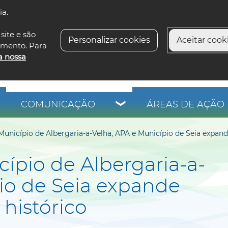
ia.
siga-n
site e são
Personalizar cookies
Aceitar cooki
imento. Para
a nossa
COMUNICAÇÃO
ÁREAS DE AÇÃO 
Município de Albergaria-a-Velha, APA e Município de Seia expand
cípio de Albergaria-a-
io de Seia expande
histórico