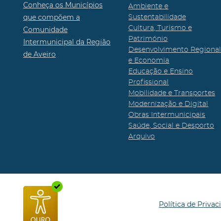
Conheça os Municípios
Ambiente e
que compõem a
Sustentabilidade
Cultura, Turismo e
Comunidade
Património
Intermunicipal da Região
Desenvolvimento Regiona
de Aveiro
e Economia
Educação e Ensino
Profissional
Mobilidade e Transportes
Modernização e Digital
Obras Intermunicipais
Saúde, Social e Desporto
Arquivo
Política de Privac