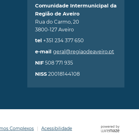
Comunidade Intermunicipal da
Região de Aveiro
Rua do Carmo, 20
3800-127 Aveiro
+351 234 377 650
tel
geral@regiaodeaveiro.pt
e-mail
508 771 935
NIF
20018144108
NISS
ermos Complexos
Acessibilidade