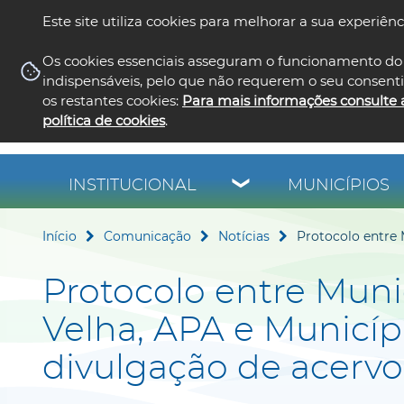
Este site utiliza cookies para melhorar a sua experiênc
Os cookies essenciais asseguram o funcionamento do 
indispensáveis, pelo que não requerem o seu consent
os restantes cookies:
Para mais informações consulte 
política de cookies
.
INSTITUCIONAL
MUNICÍPIOS
Início
Comunicação
Notícias
Protocolo entre 
Protocolo entre Muni
Velha, APA e Municíp
divulgação de acervo 