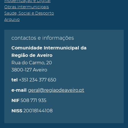
Modernização e Digital
Obras Intermunicipais
Saúde, Social e Desporto
Arquivo
contactos e informações
Comunidade Intermunicipal da
Região de Aveiro
Rua do Carmo, 20
3800-127 Aveiro
+351 234 377 650
tel
geral@regiaodeaveiro.pt
e-mail
508 771 935
NIF
20018144108
NISS