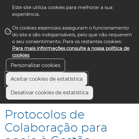
Este site utiliza cookies para melhorar a sua
experiência.
☰ Menu
Os cookies essenciais asseguram o funcionamento
do site e são indispensáveis, pelo que não requerem
o seu consentimento. Para os restantes cookies:
Para mais informações consulte a nossa política de
siga-nos
select language
▼
cookies
.
Personalizar cookies
Aceitar cookies de estatística
Início
Comunicação
Notícias
Desativar cookies de estatística
Protocolos de Colaboração para apoio à Gestão Escolar
Protocolos de
Colaboração para