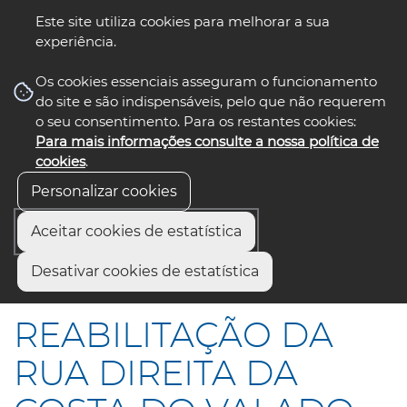
Este site utiliza cookies para melhorar a sua
experiência.
☰ Menu
Os cookies essenciais asseguram o funcionamento
do site e são indispensáveis, pelo que não requerem
o seu consentimento. Para os restantes cookies:
Para mais informações consulte a nossa política de
siga-nos
select language
▼
cookies
.
Personalizar cookies
Aceitar cookies de estatística
Início
Comunicação
Notícias
Desativar cookies de estatística
REABILITAÇÃO DA RUA DIREITA DA COSTA DO VALADO
REABILITAÇÃO DA
RUA DIREITA DA