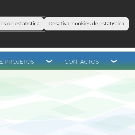
select language
▼
os
es de estatística
Desativar cookies de estatística
E PROJETOS
CONTACTOS