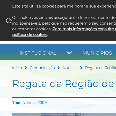
Este site utiliza cookies para melhorar a sua experiênc
Os cookies essenciais asseguram o funcionamento do 
indispensáveis, pelo que não requerem o seu consent
os restantes cookies:
Para mais informações consulte 
política de cookies
.
INSTITUCIONAL
MUNICÍPIOS
Início
Comunicação
Notícias
Regata da Região
Regata da Região de 
Notícias CIRA