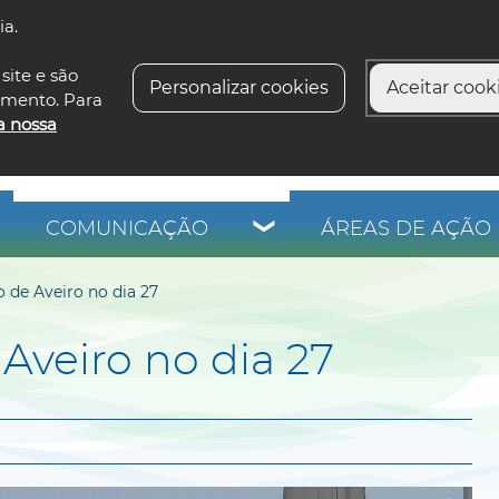
ia.
siga-n
site e são
Personalizar cookies
Aceitar cooki
imento. Para
a nossa
COMUNICAÇÃO
ÁREAS DE AÇÃO 
 de Aveiro no dia 27
Aveiro no dia 27