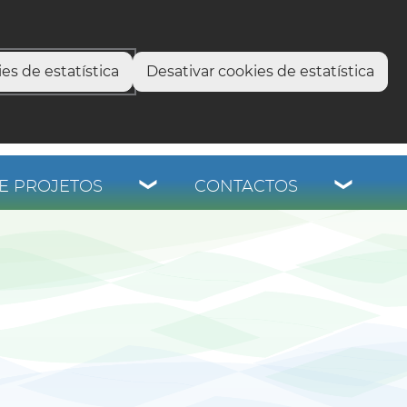
select language
▼
os
es de estatística
Desativar cookies de estatística
E PROJETOS
CONTACTOS