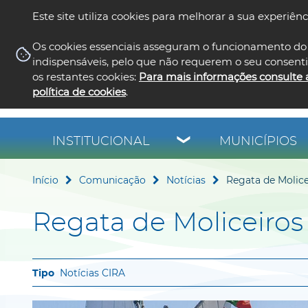
Este site utiliza cookies para melhorar a sua experiênc
Os cookies essenciais asseguram o funcionamento do 
indispensáveis, pelo que não requerem o seu consent
os restantes cookies:
Para mais informações consulte 
política de cookies
.
INSTITUCIONAL
MUNICÍPIOS
Início
Comunicação
Notícias
Regata de Molice
Regata de Moliceiros
Notícias CIRA