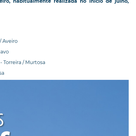
iro, habitualmente realizada no início de julho,
/ Aveiro
havo
 Torreira / Murtosa
sa