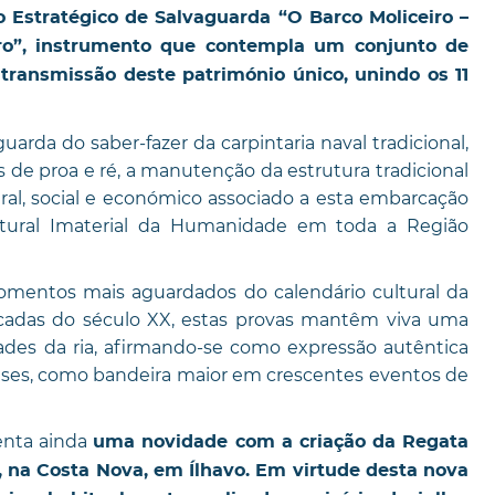
o Estratégico de Salvaguarda “O Barco Moliceiro –
iro”, instrumento que contempla um conjunto de
 transmissão deste património único, unindo os 11
uarda do saber-fazer da carpintaria naval tradicional,
s de proa e ré, a manutenção da estrutura tradicional
ural, social e económico associado a esta embarcação
ltural Imaterial da Humanidade em toda a Região
mentos mais aguardados do calendário cultural da
cadas do século XX, estas provas mantêm viva uma
des da ria, afirmando-se como expressão autêntica
eses, como bandeira maior em crescentes eventos de
enta ainda
uma novidade com a criação da Regata
o, na Costa Nova, em Ílhavo. Em virtude desta nova