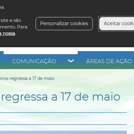
ia.
siga-n
site e são
Personalizar cookies
Aceitar cooki
imento. Para
a nossa
COMUNICAÇÃO
ÁREAS DE AÇÃO 
iros regressa a 17 de maio
 regressa a 17 de maio