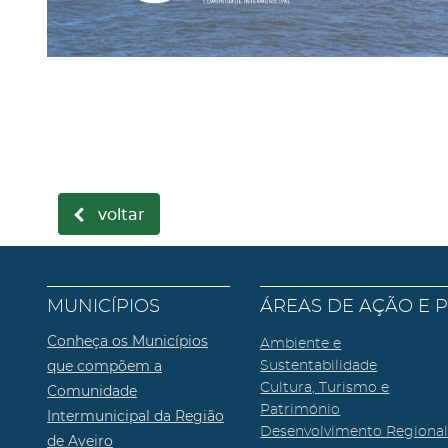
voltar
MUNICÍPIOS
ÁREAS DE AÇÃO E 
Conheça os Municípios
Ambiente e
que compõem a
Sustentabilidade
Cultura, Turismo e
Comunidade
Património
Intermunicipal da Região
Desenvolvimento Regiona
de Aveiro