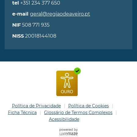
+351 234 377 650
tel
geral@regiaodeaveiro.pt
e-mail
508 771 935
NIF
20018144108
NISS
Política de Privacidade
Política de Cookies
Ficha Técnica
Glossário de Termos Complexos
Acessibilidade