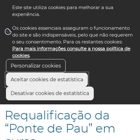
Este site utiliza cookies para melhorar a sua
experiência.
☰ Menu
Os cookies essenciais asseguram o funcionamento
do site e são indispensáveis, pelo que não requerem
o seu consentimento. Para os restantes cookies:
Para mais informações consulte a nossa política de
siga-nos
select language
▼
cookies
.
Personalizar cookies
Aceitar cookies de estatística
Início
Comunicação
Notícias
Desativar cookies de estatística
Requalificação da “Ponte de Pau” em curso
Requalificação da
“Ponte de Pau” em