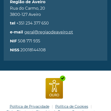
Região de Aveiro
Rua do Carmo, 20
3800-127 Aveiro
+351 234 377 650
tel
geral@regiaodeaveiro.pt
e-mail
508 771 935
NIF
20018144108
NISS
Política de Privacidade
Política de Cookies