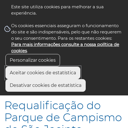
Este site utiliza cookies para melhorar a sua
experiência.
☰ Menu
Os cookies essenciais asseguram o funcionamento
do site e são indispensáveis, pelo que não requerem
o seu consentimento. Para os restantes cookies:
Para mais informações consulte a nossa política de
siga-nos
select language
▼
cookies
.
Personalizar cookies
Aceitar cookies de estatística
Início
Comunicação
Notícias
Desativar cookies de estatística
Requalificação do Parque de Campismo de São Jacinto
Requalificação do
Parque de Campismo