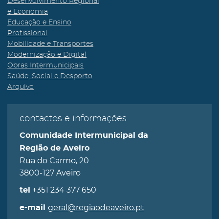
Desenvolvimento Regional
e Economia
Educação e Ensino
Profissional
Mobilidade e Transportes
Modernização e Digital
Obras Intermunicipais
Saúde, Social e Desporto
Arquivo
contactos e informações
Comunidade Intermunicipal da
Região de Aveiro
Rua do Carmo, 20
3800-127 Aveiro
+351 234 377 650
tel
geral@regiaodeaveiro.pt
e-mail