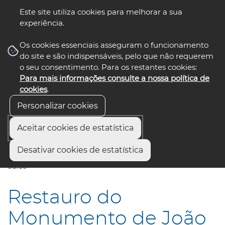
Este site utiliza cookies para melhorar a sua
experiência.
☰ Menu
Os cookies essenciais asseguram o funcionamento
do site e são indispensáveis, pelo que não requerem
o seu consentimento. Para os restantes cookies:
Para mais informações consulte a nossa política de
siga-nos
select language
▼
cookies
.
Personalizar cookies
Aceitar cookies de estatística
Início
Comunicação
Notícias
Desativar cookies de estatística
Restauro do Monumento de João Afonso de Aveiro em
curso
Restauro do
Monumento de João