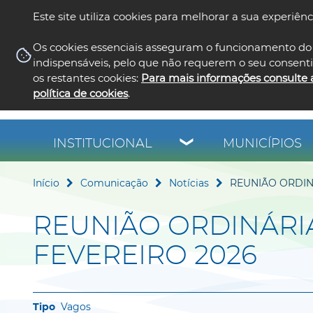
Este site utiliza cookies para melhorar a sua experiênc
Os cookies essenciais asseguram o funcionamento do 
indispensáveis, pelo que não requerem o seu consent
os restantes cookies:
Para mais informações consulte 
política de cookies
.
INSTITUCIONAL
MUNICÍPIOS
Início
Comunicação
Notícias
REUNIÃO ORDINÁ
REUNIÃO ORDINÁRIA
FEVEREIRO 2026
Vagos