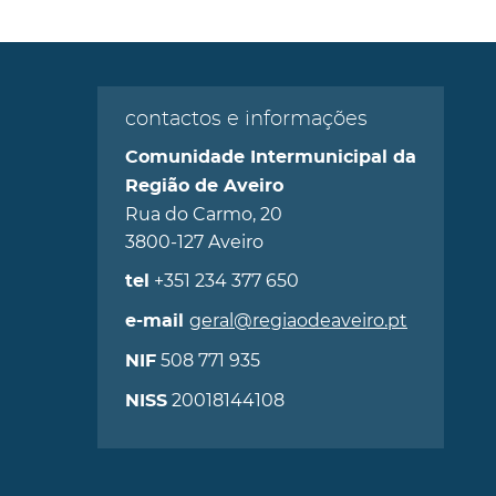
contactos e informações
Comunidade Intermunicipal da
Região de Aveiro
Rua do Carmo, 20
3800-127 Aveiro
+351 234 377 650
tel
geral@regiaodeaveiro.pt
e-mail
508 771 935
NIF
20018144108
NISS