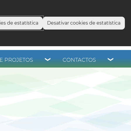
select language
▼
os
es de estatística
Desativar cookies de estatística
E PROJETOS
CONTACTOS