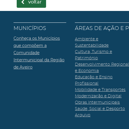
voltar
MUNICÍPIOS
ÁREAS DE AÇÃO E 
Conheça os Municípios
Ambiente e
que compõem a
Sustentabilidade
Cultura, Turismo e
Comunidade
Património
Intermunicipal da Região
Desenvolvimento Regiona
de Aveiro
e Economia
Educação e Ensino
Profissional
Mobilidade e Transportes
Modernização e Digital
Obras Intermunicipais
Saúde, Social e Desporto
Arquivo