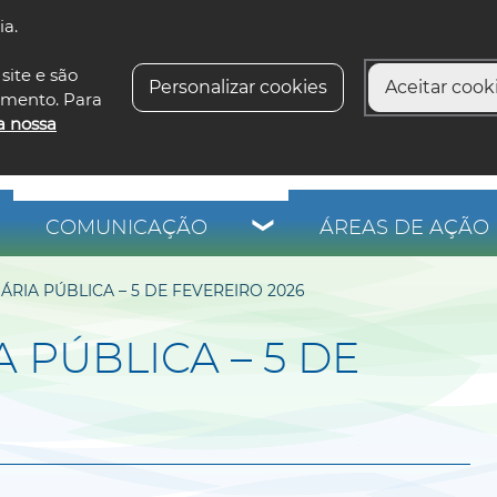
ia.
siga-n
site e são
Personalizar cookies
Aceitar cooki
imento. Para
a nossa
COMUNICAÇÃO
ÁREAS DE AÇÃO 
RIA PÚBLICA – 5 DE FEVEREIRO 2026
 PÚBLICA – 5 DE