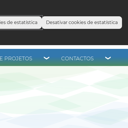
select language
▼
os
es de estatística
Desativar cookies de estatística
E PROJETOS
CONTACTOS