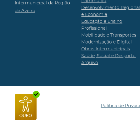
Património
Intermunicipal da Região
Desenvolvimento Regiona
de Aveiro
e Economia
Educação e Ensino
Profissional
Mobilidade e Transportes
Modernização e Digital
Obras Intermunicipais
Saúde, Social e Desporto
Arquivo
Política de Privac