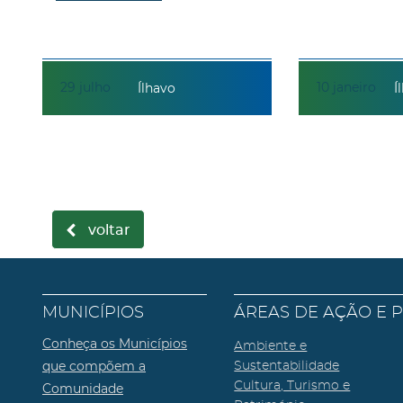
29
julho
10
janeiro
Ílhavo
Í
voltar
MUNICÍPIOS
ÁREAS DE AÇÃO E 
Conheça os Municípios
Ambiente e
que compõem a
Sustentabilidade
Cultura, Turismo e
Comunidade