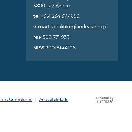
3800-127 Aveiro
+351 234 377 650
tel
geral@regiaodeaveiro.pt
e-mail
508 771 935
NIF
20018144108
NISS
ermos Complexos
Acessibilidade