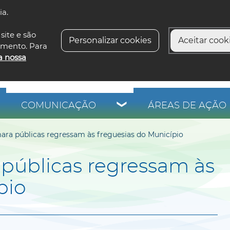
ia.
siga-n
site e são
Personalizar cookies
Aceitar cooki
imento. Para
a nossa
COMUNICAÇÃO
ÁREAS DE AÇÃO 
ra públicas regressam às freguesias do Município
públicas regressam às
pio