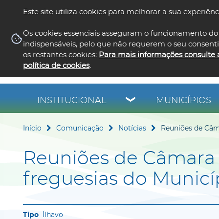
Este site utiliza cookies para melhorar a sua experiênc
Os cookies essenciais asseguram o funcionamento do 
indispensáveis, pelo que não requerem o seu consent
os restantes cookies:
Para mais informações consulte 
política de cookies
.
INSTITUCIONAL
MUNICÍPIOS
Início
Comunicação
Notícias
Reuniões de Câma
Reuniões de Câmara 
freguesias do Municí
Ílhavo