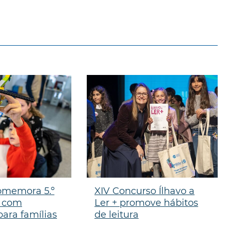
comemora 5.º
XIV Concurso Ílhavo a
o com
Ler + promove hábitos
ara famílias
de leitura