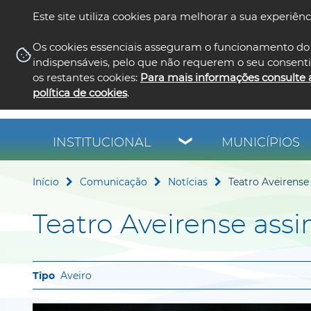
Este site utiliza cookies para melhorar a sua experiênc
Os cookies essenciais asseguram o funcionamento do 
indispensáveis, pelo que não requerem o seu consent
os restantes cookies:
Para mais informações consulte 
política de cookies
.
INSTITUCIONAL
MUNICÍPIOS
Início
Comunicação
Notícias
Teatro Aveirense 
Teatro Aveirense assi
Aveiro