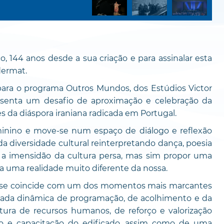
 144 anos desde a sua criação e para assinalar esta
dermat.
para o programa Outros Mundos, dos Estúdios Victor
resenta um desafio de aproximação e celebração da
es da diáspora iraniana radicada em Portugal.
minino e move-se num espaço de diálogo e reflexão
da diversidade cultural reinterpretando dança, poesia
r a imensidão da cultura persa, mas sim propor uma
ra uma realidade muito diferente da nossa.
rense coincide com um dos momentos mais marcantes
icada dinâmica de programação, de acolhimento e da
tura de recursos humanos, de reforço e valorização
ão e capacitação do edificado, assim como de uma