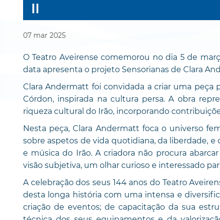
07
mar
2025
O Teatro Aveirense comemorou no dia 5 de março,
data apresenta o projeto Sensorianas de Clara An
Clara Andermatt foi convidada a criar uma peça 
Córdon, inspirada na cultura persa. A obra rep
riqueza cultural do Irão, incorporando contribuiçõ
Nesta peça, Clara Andermatt foca o universo fe
sobre aspetos de vida quotidiana, da liberdade, e 
e música do Irão. A criadora não procura abarca
visão subjetiva, um olhar curioso e interessado pa
A celebração dos seus 144 anos do Teatro Avei
desta longa história com uma intensa e diversif
criação de eventos; de capacitação da sua estru
técnica dos seus equipamentos e da valorizaç