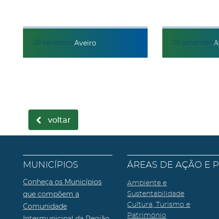
28
fevereiro
29
setembro
Aveiro
A
voltar
MUNICÍPIOS
ÁREAS DE AÇÃO E 
Conheça os Municípios
Ambiente e
que compõem a
Sustentabilidade
Cultura, Turismo e
Comunidade
Património
Intermunicipal da Região