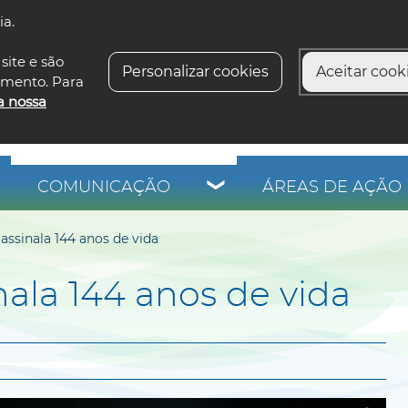
ia.
siga-n
site e são
Personalizar cookies
Aceitar cooki
imento. Para
a nossa
COMUNICAÇÃO
ÁREAS DE AÇÃO 
assinala 144 anos de vida
nala 144 anos de vida