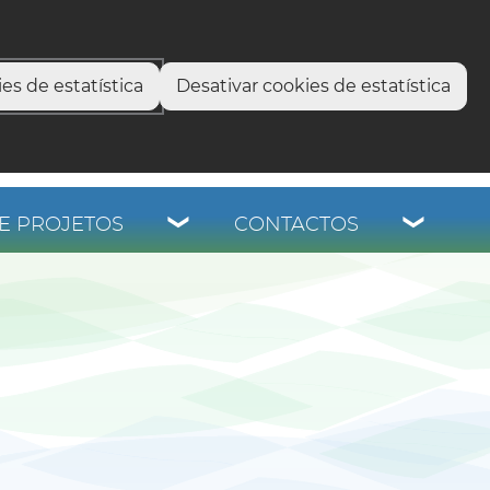
select language
▼
os
es de estatística
Desativar cookies de estatística
E PROJETOS
CONTACTOS