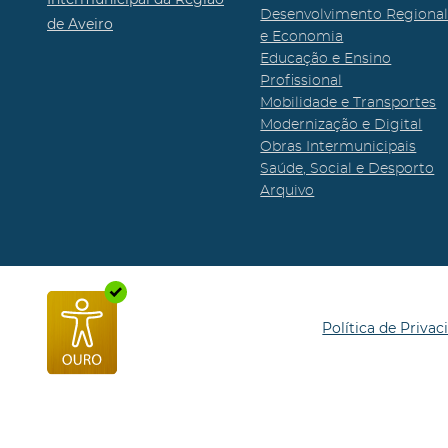
Desenvolvimento Regiona
de Aveiro
e Economia
Educação e Ensino
Profissional
Mobilidade e Transportes
Modernização e Digital
Obras Intermunicipais
Saúde, Social e Desporto
Arquivo
Política de Privac