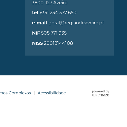
3800-127 Aveiro
+351 234 377 650
tel
geral@regiaodeaveiro.pt
e-mail
508 771 935
NIF
20018144108
NISS
ermos Complexos
Acessibilidade