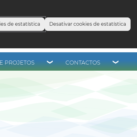
select language
▼
os
es de estatística
Desativar cookies de estatística
E PROJETOS
CONTACTOS