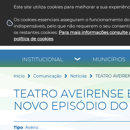
Este site utiliza cookies para melhorar a sua experiênc
Os cookies essenciais asseguram o funcionamento do 
indispensáveis, pelo que não requerem o seu consent
os restantes cookies:
Para mais informações consulte 
política de cookies
.
INSTITUCIONAL
MUNICÍPIOS
Início
Comunicação
Notícias
TEATRO AVEIRE
TEATRO AVEIRENSE
NOVO EPISÓDIO DO
Aveiro