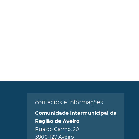
contactos e informações
Comunidade Intermunicipal da
Região de Aveiro
Rua do Carmo, 20
3800-127 Aveiro