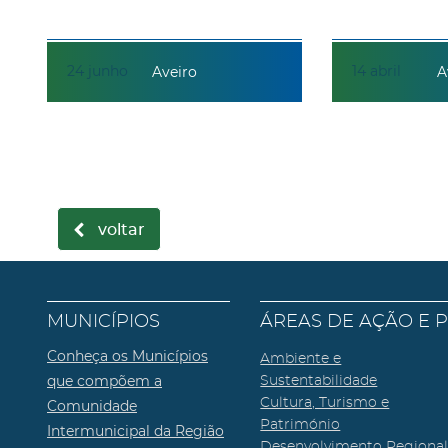
24
junho
14
abril
Aveiro
A
voltar
MUNICÍPIOS
ÁREAS DE AÇÃO E 
Conheça os Municípios
Ambiente e
que compõem a
Sustentabilidade
Cultura, Turismo e
Comunidade
Património
Intermunicipal da Região
Desenvolvimento Regiona