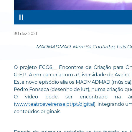
30
dez
2021
MADMADMAD, Mimi Sá Coutinho, Luís Gue
O projeto ECOS__ Encontros de Criação para Onl
GrETUA em parceria com a Uiversidade de Aveiro, 
Este novo episódio alia os MADMADMAD (música), M
Pedro Fonseca (desenho de luz), numa criação que c
O vídeo pode ser encontrado na áre
(
www.teatroaveirense.pt/pt/digital
), integrando um
conteúdos originais.