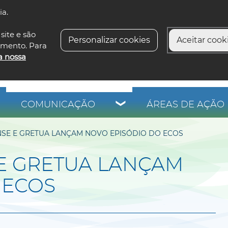
ia.
siga-n
site e são
Personalizar cookies
Aceitar cooki
imento. Para
a nossa
COMUNICAÇÃO
ÁREAS DE AÇÃO 
NSE E GRETUA LANÇAM NOVO EPISÓDIO DO ECOS
 E GRETUA LANÇAM
 ECOS