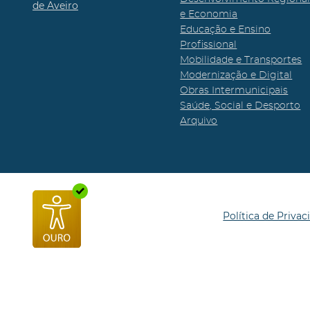
de Aveiro
e Economia
Educação e Ensino
Profissional
Mobilidade e Transportes
Modernização e Digital
Obras Intermunicipais
Saúde, Social e Desporto
Arquivo
Política de Privac