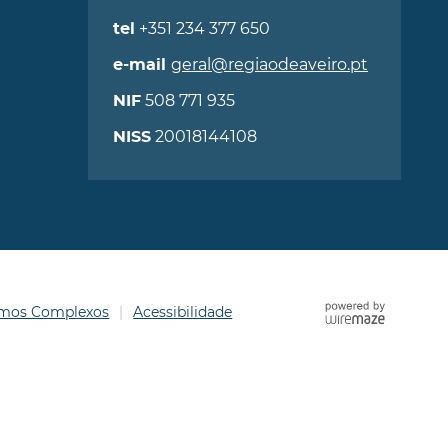
+351 234 377 650
tel
geral@regiaodeaveiro.pt
e-mail
508 771 935
NIF
20018144108
NISS
ermos Complexos
Acessibilidade