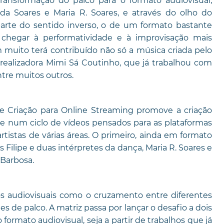
ransformação do palco para o formato audiovisual,
nda Soares e Maria R. Soares, e através do olho do
arte do sentido inverso, o de um formato bastante
 chegar à performatividade e à improvisação mais
m muito terá contribuído não só a música criada pelo
ealizadora Mimi Sá Coutinho, que já trabalhou com
tre muitos outros.
 Criação para Online Streaming promove a criação
siste num ciclo de vídeos pensados para as plataformas
rtistas de várias áreas. O primeiro, ainda em formato
 Filipe e duas intérpretes da dança, Maria R. Soares e
 Barbosa.
 audiovisuais como o cruzamento entre diferentes
es de palco. A matriz passa por lançar o desafio a dois
formato audiovisual, seja a partir de trabalhos que já