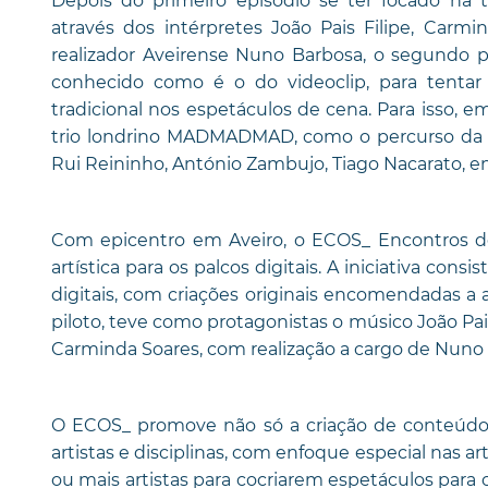
Depois do primeiro episódio se ter focado na t
através dos intérpretes João Pais Filipe, Carmi
realizador Aveirense Nuno Barbosa, o segundo p
conhecido como é o do videoclip, para tentar
tradicional nos espetáculos de cena. Para isso, e
trio londrino MADMADMAD, como o percurso da r
Rui Reininho, António Zambujo, Tiago Nacarato, en
Com epicentro em Aveiro, o ECOS_ Encontros de
artística para os palcos digitais. A iniciativa con
digitais, com criações originais encomendadas a a
piloto, teve como protagonistas o músico João Pais
Carminda Soares, com realização a cargo de Nuno
O ECOS_ promove não só a criação de conteúdos
artistas e disciplinas, com enfoque especial nas art
ou mais artistas para cocriarem espetáculos para o 