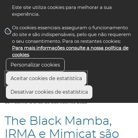
Este site utiliza cookies para melhorar a sua
experiência.
☰ Menu
Os cookies essenciais asseguram o funcionamento
do site e são indispensáveis, pelo que não requerem
o seu consentimento. Para os restantes cookies:
Para mais informações consulte a nossa política de
siga-nos
select language
▼
cookies
.
Personalizar cookies
Aceitar cookies de estatística
Início
Comunicação
Notícias
Desativar cookies de estatística
The Black Mamba, IRMA e Mimicat são os primeiros nomes
do Festival Dunas de São Jacinto 2023
The Black Mamba,
IRMA e Mimicat são