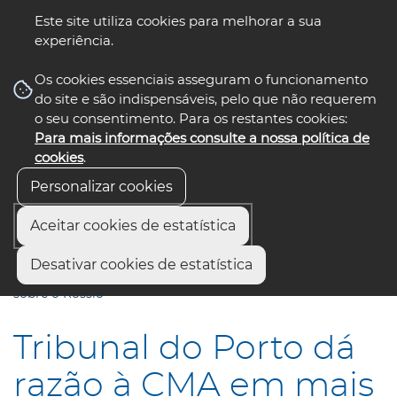
Este site utiliza cookies para melhorar a sua
experiência.
☰ Menu
Os cookies essenciais asseguram o funcionamento
do site e são indispensáveis, pelo que não requerem
o seu consentimento. Para os restantes cookies:
Para mais informações consulte a nossa política de
siga-nos
select language
▼
cookies
.
Personalizar cookies
Aceitar cookies de estatística
Início
Comunicação
Notícias
Desativar cookies de estatística
Tribunal do Porto dá razão à CMA em mais um processo
sobre o Rossio
Tribunal do Porto dá
razão à CMA em mais