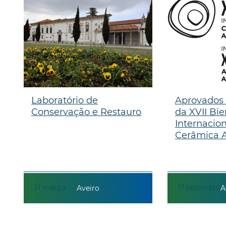
Laboratório de
Aprovados 
Conservação e Restauro
da XVII Bie
Internacio
Cerâmica A
31
março
17
setembro
Aveiro
A