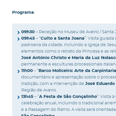
:
Programa
09h30
– Receção no Museu de Aveiro / Santa 
09h45
– “
Culto a Santa Joana
”: Visita guiad
padroeira da cidade, incluindo a Igreja de Jesu
elementos como o retrato da Princesa e as relí
José António Christo e Maria da Luz Nolasc
permanente e esculturas processionais italiana
11h00
– “
Barco Moliceiro: Arte da Carpintari
documentário e apresentação sobre o proces
tradição, com a intervenção de
José Eduardo
Região de Aveiro.
13h45
– “
A Festa de São Gonçalinho
”: Visita
celebração anual, incluindo o tradicional arre
e a Passagem do Ramo. A visita será orientad
São Gonçalinho
.