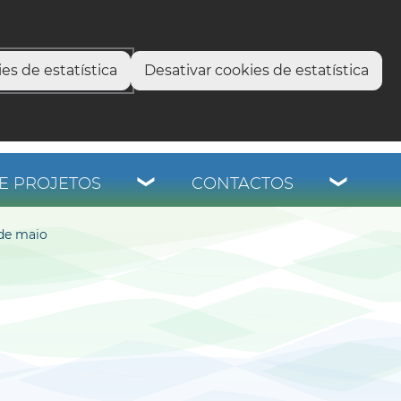
select language
▼
os
es de estatística
Desativar cookies de estatística
E PROJETOS
CONTACTOS
 de maio