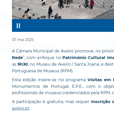
07
mai
2025
A Câmara Municipal de Aveiro promove, no próx
”, com enfoque no
Rede
Património Cultural Ima
as
, no Museu de Aveiro / Santa Joana, e des
9h30
Portuguesa de Museus (RPM).
Esta edição insere-se no programa
Visitas em
Monumentos de Portugal, E.P.E., com o objet
profissionais de museus credenciados pela RPM, 
A participação é gratuita, mas requer
inscrição 
aveiro.pt
.