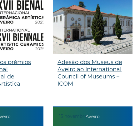
os prémios
Adesão dos Museus de
nal
Aveiro ao International
nal de
Council of Museums –
rtística
ICOM
15
novembro
veiro
Aveiro