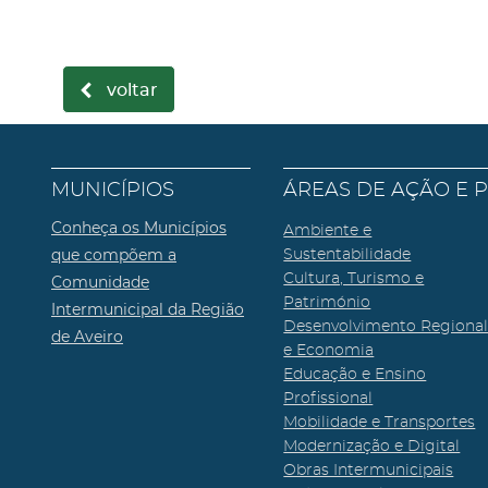
voltar
MUNICÍPIOS
ÁREAS DE AÇÃO E 
Conheça os Municípios
Ambiente e
que compõem a
Sustentabilidade
Cultura, Turismo e
Comunidade
Património
Intermunicipal da Região
Desenvolvimento Regiona
de Aveiro
e Economia
Educação e Ensino
Profissional
Mobilidade e Transportes
Modernização e Digital
Obras Intermunicipais