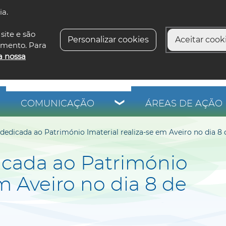
ia.
siga-n
site e são
Personalizar cookies
Aceitar cooki
imento. Para
a nossa
COMUNICAÇÃO
ÁREAS DE AÇÃO 
 dedicada ao Património Imaterial realiza-se em Aveiro no dia 8
icada ao Património
em Aveiro no dia 8 de