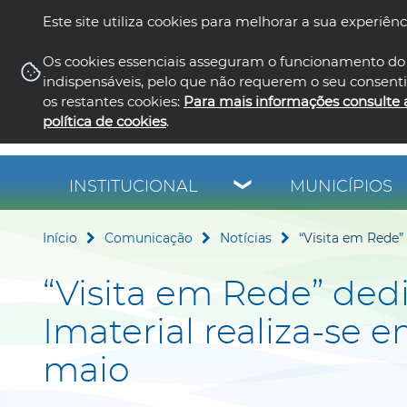
Este site utiliza cookies para melhorar a sua experiênc
Os cookies essenciais asseguram o funcionamento do 
indispensáveis, pelo que não requerem o seu consent
os restantes cookies:
Para mais informações consulte 
política de cookies
.
INSTITUCIONAL
MUNICÍPIOS
Início
Comunicação
Notícias
“Visita em Rede”
“Visita em Rede” ded
Imaterial realiza-se 
maio