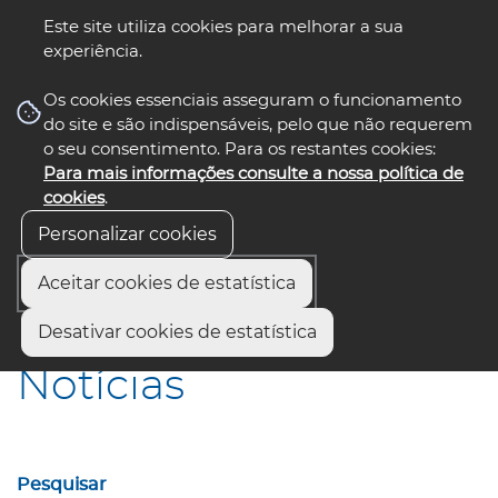
Este site utiliza cookies para melhorar a sua
experiência.
☰ Menu
Os cookies essenciais asseguram o funcionamento
do site e são indispensáveis, pelo que não requerem
o seu consentimento. Para os restantes cookies:
Para mais informações consulte a nossa política de
siga-nos
select language
▼
cookies
.
Personalizar cookies
Aceitar cookies de estatística
Início
Comunicação
Notícias
Desativar cookies de estatística
Notícias
Pesquisar