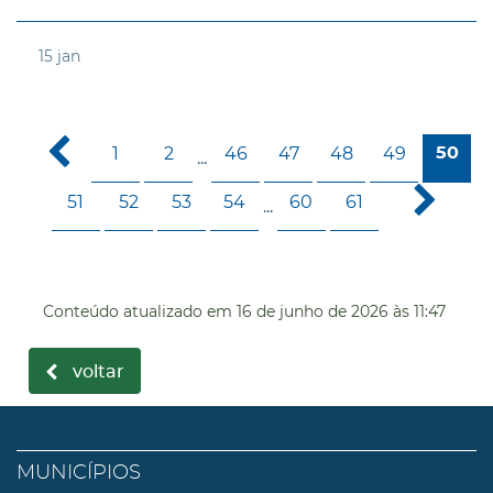
15
jan
1
2
46
47
48
49
50
...
51
52
53
54
60
61
...
Conteúdo atualizado em
16 de junho de 2026
às 11:47
voltar
MUNICÍPIOS