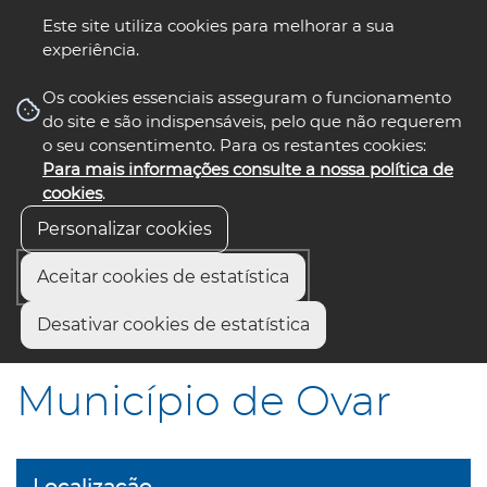
Este site utiliza cookies para melhorar a sua
experiência.
☰ Menu
Os cookies essenciais asseguram o funcionamento
do site e são indispensáveis, pelo que não requerem
o seu consentimento. Para os restantes cookies:
Para mais informações consulte a nossa política de
siga-nos
select language
▼
cookies
.
Personalizar cookies
Aceitar cookies de estatística
Início
Contactos
Contactos de Municípios
Desativar cookies de estatística
Município de Ovar
Município de Ovar