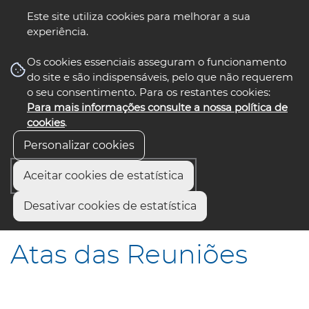
Este site utiliza cookies para melhorar a sua
experiência.
☰ Menu
Os cookies essenciais asseguram o funcionamento
do site e são indispensáveis, pelo que não requerem
o seu consentimento. Para os restantes cookies:
Para mais informações consulte a nossa política de
siga-nos
select language
▼
cookies
.
Personalizar cookies
Aceitar cookies de estatística
Início
Institucional
Órgãos sociais
Desativar cookies de estatística
Assembleia Intermunicipal
Atas das Reuniões
Atas das Reuniões