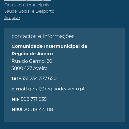
Obras Intermunicipais
Saúde, Social e Desporto
Arquivo
contactos e informações
Comunidade Intermunicipal da
Região de Aveiro
Rua do Carmo, 20
3800-127 Aveiro
+351 234 377 650
tel
geral@regiaodeaveiro.pt
e-mail
508 771 935
NIF
20018144108
NISS