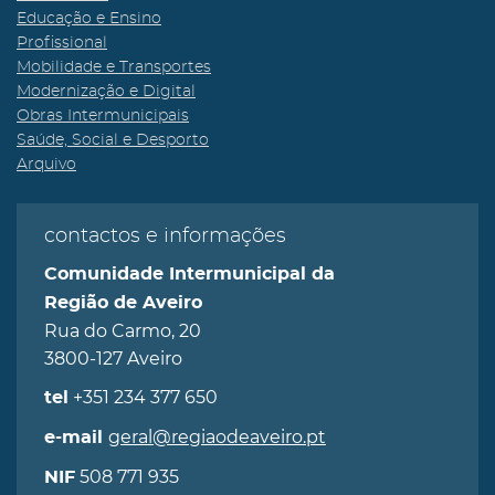
Educação e Ensino
Profissional
Mobilidade e Transportes
Modernização e Digital
Obras Intermunicipais
Saúde, Social e Desporto
Arquivo
contactos e informações
Comunidade Intermunicipal da
Região de Aveiro
Rua do Carmo, 20
3800-127 Aveiro
+351 234 377 650
tel
geral@regiaodeaveiro.pt
e-mail
508 771 935
NIF