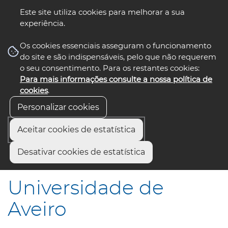
Este site utiliza cookies para melhorar a sua
experiência.
☰ Menu
Os cookies essenciais asseguram o funcionamento
do site e são indispensáveis, pelo que não requerem
o seu consentimento. Para os restantes cookies:
Para mais informações consulte a nossa política de
siga-nos
select language
▼
cookies
.
Personalizar cookies
Aceitar cookies de estatística
Início
Institucional
Parcerias e Representações
Desativar cookies de estatística
Universidade de Aveiro
Universidade de
Aveiro