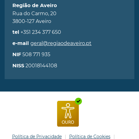
Região de Aveiro
Rua do Carmo, 20
3800-127 Aveiro
+351 234 377 650
tel
geral@regiaodeaveiro.pt
e-mail
508 771 935
NIF
20018144108
NISS
Política de Privacidade
Política de Cookies