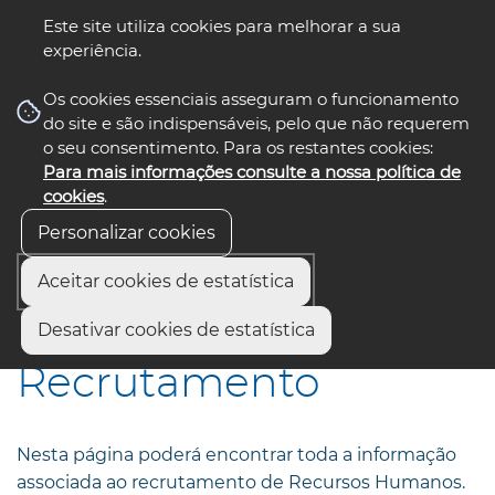
Este site utiliza cookies para melhorar a sua
experiência.
☰ Menu
Os cookies essenciais asseguram o funcionamento
do site e são indispensáveis, pelo que não requerem
o seu consentimento. Para os restantes cookies:
Para mais informações consulte a nossa política de
siga-nos
select language
▼
cookies
.
Personalizar cookies
Aceitar cookies de estatística
Início
Institucional
Recrutamento
Desativar cookies de estatística
Recrutamento
Nesta página poderá encontrar toda a informação
associada ao recrutamento de Recursos Humanos.