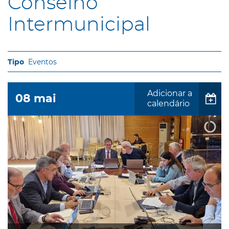
Conselho
Intermunicipal
Eventos
Adicionar a
08
mai
calendário