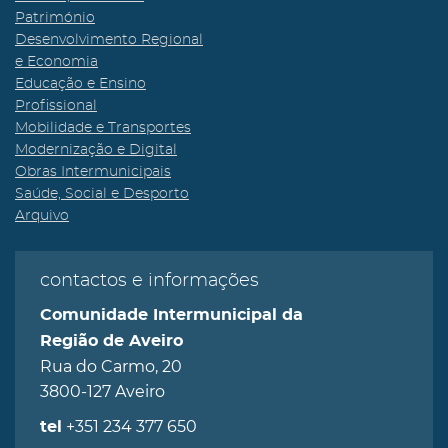
Património
Desenvolvimento Regional
e Economia
Educação e Ensino
Profissional
Mobilidade e Transportes
Modernização e Digital
Obras Intermunicipais
Saúde, Social e Desporto
Arquivo
contactos e informações
Comunidade Intermunicipal da
Região de Aveiro
Rua do Carmo, 20
3800-127 Aveiro
+351 234 377 650
tel