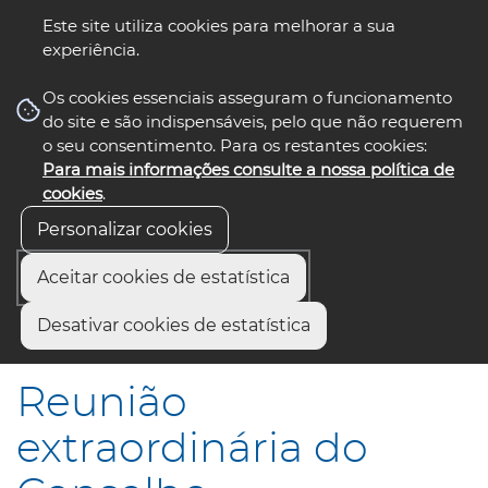
Este site utiliza cookies para melhorar a sua
experiência.
☰ Menu
Os cookies essenciais asseguram o funcionamento
do site e são indispensáveis, pelo que não requerem
o seu consentimento. Para os restantes cookies:
Para mais informações consulte a nossa política de
siga-nos
select language
▼
cookies
.
Personalizar cookies
Aceitar cookies de estatística
Início
Municípios
Desativar cookies de estatística
Reunião extraordinária do Conselho Intermunicipal
Reunião
extraordinária do