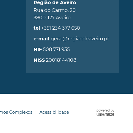
Região de Aveiro
Rua do Carmo, 20
3800-127 Aveiro
+351 234 377 650
tel
geral@regiaodeaveiro.pt
e-mail
508 771 935
NIF
20018144108
NISS
ermos Complexos
Acessibilidade