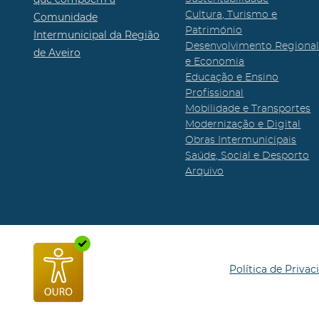
Cultura, Turismo e
Comunidade
Património
Intermunicipal da Região
Desenvolvimento Regiona
de Aveiro
e Economia
Educação e Ensino
Profissional
Mobilidade e Transportes
Modernização e Digital
Obras Intermunicipais
Saúde, Social e Desporto
Arquivo
Política de Privac