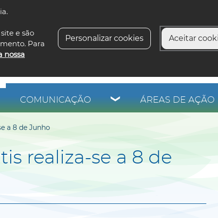
ia.
siga-n
site e são
Personalizar cookies
Aceitar cooki
imento. Para
a nossa
COMUNICAÇÃO
ÁREAS DE AÇÃO 
-se a 8 de Junho
tis realiza-se a 8 de