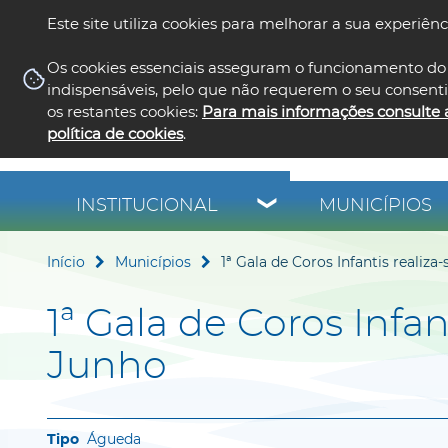
Este site utiliza cookies para melhorar a sua experiênc
Os cookies essenciais asseguram o funcionamento do 
indispensáveis, pelo que não requerem o seu consent
os restantes cookies:
Para mais informações consulte 
política de cookies
.
INSTITUCIONAL
MUNICÍPIOS
Início
Municípios
1ª Gala de Coros Infantis realiza
1ª Gala de Coros Infan
Junho
Águeda