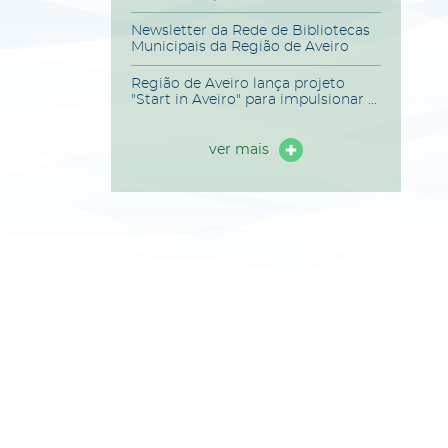
Newsletter da Rede de Bibliotecas
Municipais da Região de Aveiro
Região de Aveiro lança projeto
"Start in Aveiro" para impulsionar ...
ver mais