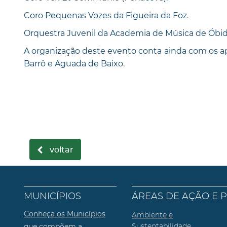
Coro Pequenas Vozes da Figueira da Foz.
Orquestra Juvenil da Academia de Música de Óbid
A organização deste evento conta ainda com os ap
Barrô e Aguada de Baixo.
voltar
MUNICÍPIOS
ÁREAS DE AÇÃO E 
Conheça os Municípios
Ambiente e
que compõem a
Sustentabilidade